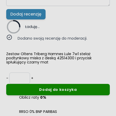
Dodaj recenzję
Ładuję...
Dodano swoją recenzję do moderacji.
Zestaw Oltens Triberg Hamnes Lule 7w1 stelaż
podtynkowy miska z deską 42514300 i przycisk
spłukujący czarny mat
Ilość
-
+
Dodaj do koszyka
Oblicz raty
0%
RRSO 0% BNP PARIBAS