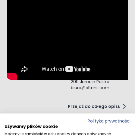
Dane techniczne
Dane dystrybutora
Oltens Sp. z o. o. ul.
Karola Marcinkowskiego
16 63-200 Jarocin
Polska
Dane producenta
Oltens Oltens Sp. z o.
o., ul. Karola
Marcinkowskiego 16 63-
200 Jarocin Polska
biuro@oltens.com
Przejdź do całego opisu
Polityka prywatności
Używamy plików cookie
Możemy je zamieścić w celu analizy danych dotyczących