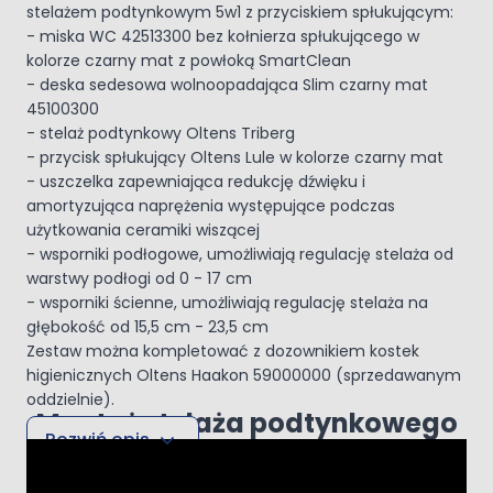
stelażem podtynkowym 5w1 z przyciskiem spłukującym:
- miska WC 42513300 bez kołnierza spłukującego w
kolorze czarny mat z powłoką SmartClean
- deska sedesowa wolnoopadająca Slim czarny mat
45100300
- stelaż podtynkowy Oltens Triberg
- przycisk spłukujący Oltens Lule w kolorze czarny mat
- uszczelka zapewniająca redukcję dźwięku i
amortyzująca naprężenia występujące podczas
użytkowania ceramiki wiszącej
- wsporniki podłogowe, umożliwiają regulację stelaża od
warstwy podłogi od 0 - 17 cm
- wsporniki ścienne, umożliwiają regulację stelaża na
głębokość od 15,5 cm - 23,5 cm
Zestaw można kompletować z dozownikiem kostek
higienicznych Oltens Haakon 59000000 (sprzedawanym
oddzielnie).
Montaż stelaża podtynkowego
Rozwiń opis