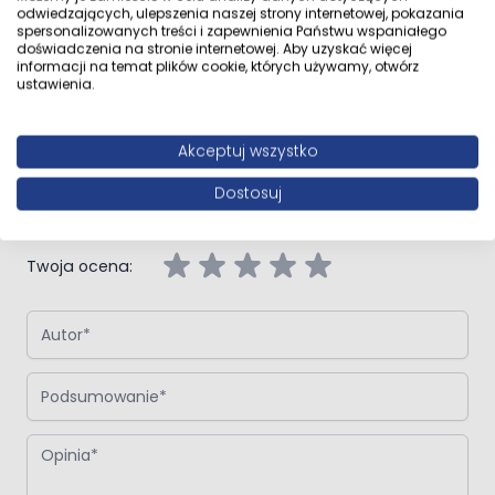
Opinie klientów
odwiedzających, ulepszenia naszej strony internetowej, pokazania
spersonalizowanych treści i zapewnienia Państwu wspaniałego
doświadczenia na stronie internetowej. Aby uzyskać więcej
informacji na temat plików cookie, których używamy, otwórz
ustawienia.
Napisz własną recenzję
Akceptuj wszystko
Napisz opinię o produkcie:
Zestaw Oltens Triberg Hamnes Lule
7w1 stelaż podtynkowy miska z deską 42514300 i przycisk
spłukujący czarny mat
Dostosuj
Twoja ocena:
Autor
Podsumowanie
Opinia