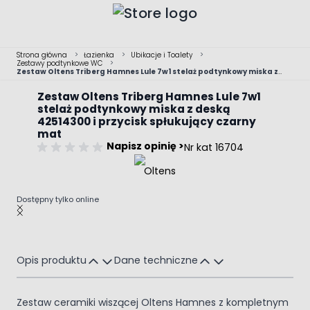
Przejdź do treści
Strona główna
>
Łazienka
>
Ubikacje i Toalety
>
Zestawy podtynkowe WC
>
Zestaw Oltens Triberg Hamnes Lule 7w1 stelaż podtynkowy miska z
deską 42514300 i przycisk spłukujący czarny mat
Zestaw Oltens Triberg Hamnes Lule 7w1
stelaż podtynkowy miska z deską
42514300 i przycisk spłukujący czarny
mat
Napisz opinię >
Nr kat 16704
Dostępny tylko online
Main image
Click to view image in fullscreen
Opis produktu
Dane techniczne
Zestaw ceramiki wiszącej Oltens Hamnes z kompletnym