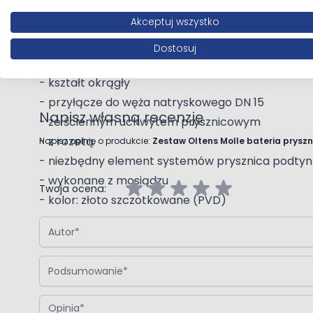
Akceptuj wszystko
Opinie klientów
4. Oltens Hvita przyłącze kątowe z uchwytem
Dostosuj
- kształt okrągły
- przyłącze do węża natryskowego DN 15
Napisz własną recenzję
- ze ściennym uchwytem prysznicowym
- z rozetą
Napisz opinię o produkcie:
Zestaw Oltens Molle bateria prys
- niezbędny element systemów prysznica podty
- wykonane z mosiądzu
Twoja ocena:
- kolor: złoto szczotkowane (PVD)
Autor
Podsumowanie
Opinia