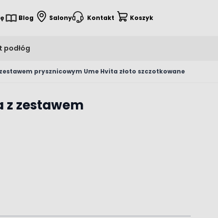
ię
Blog
Salony
Kontakt
Koszyk
t podłóg
z zestawem prysznicowym Ume Hvita złoto szczotkowane
a z zestawem