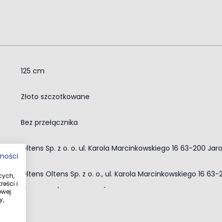
125 cm
zewaczami wody
Złoto szczotkowane
Bez przełącznika
ty 37200800
Oltens Sp. z o. o. ul. Karola Marcinkowskiego 16 63-200 Jar
tności
kiej powierzchni
Oltens Oltens Sp. z o. o., ul. Karola Marcinkowskiego 16 63
cych,
nie zagina i nie przeciera się
eści i
wej.
y,