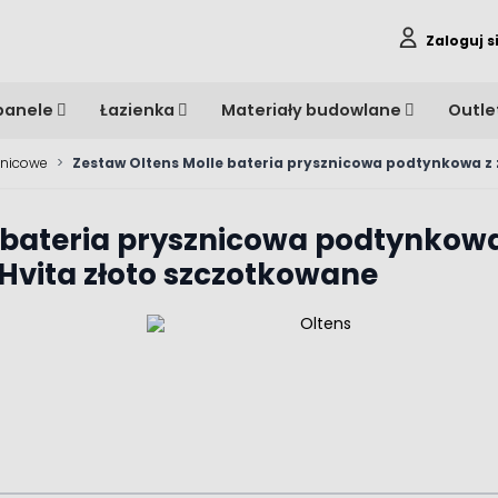
Zaloguj s
panele
Łazienka
Materiały budowlane
Outle
znicowe
>
Zestaw Oltens Molle bateria prysznicowa podtynkowa 
e bateria prysznicowa podtynkow
vita złoto szczotkowane