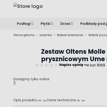
Przejdź do treści
Podłogi
Płytki
Drzwi
Podkłady pod 
Strona główna
>
Łazienka
>
Baterie łazienkowe
>
Baterie prys
Zestaw Oltens Moll
prysznicowym Ume H
Napisz opinię >
Nr kat 16169
Dostępny tylko online
Main image
Click to view image in fullscreen
Opis produktu
Dane techniczne