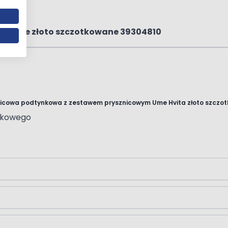
 okrągłe złoto szczotkowane 39304810
znicowa podtynkowa z zestawem prysznicowym Ume Hvita złoto szczo
nkowego