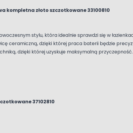
owa kompletna złoto szczotkowane 33100810
woczesnym stylu, która idealnie sprawdzi się w łazienka
ę ceramiczną, dzięki której praca baterii będzie precyzyj
echniką, dzięki której uzyskuje maksymalną przyczepność.
szczotkowane 37102810