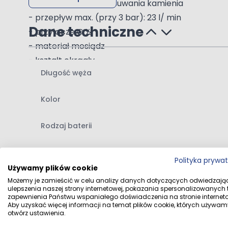
- system szybkiego usuwania kamienia
- przepływ max. (przy 3 bar): 23 l/ min
Dane techniczne
- przyłącze G ½,
- materiał mosiądz
- kształt okrągły
Długość węża
- może współpracować z przepływowymi podgr
- kolor złoto szczotkowane (PVD)
Kolor
Rodzaj baterii
3. Oltens Ronneby wąż prysznicowy 125 cm zło
Dane dystrybutora
- długości 125 cm
Polityka prywa
Używamy plików cookie
- łatwy do utrzymania w czystości dzięki jego gład
Dane producenta
Możemy je zamieścić w celu analizy danych dotyczących odwiedzają
- dzięki technologii Anti-Twist , wąż nie skręca się, 
ulepszenia naszej strony internetowej, pokazania spersonalizowanych tr
zapewnienia Państwu wspaniałego doświadczenia na stronie interneto
- materiał PVC
Aby uzyskać więcej informacji na temat plików cookie, których używam
otwórz ustawienia.
- kolor: złoty