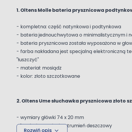
1. Oltens Molle bateria prysznicowa podtynk
- kompletna: część natynkowa i podtynkowa
- bateria jednouchwytowa o minimalistycznym i no
- bateria prysznicowa została wyposażona w głowic
- farba nakładana jest specjalną elektroniczną t
"łuszczyć"
- materiał: mosiądz
- kolor: złoto szczotkowane
2. Oltens Ume słuchawka prysznicowa złoto 
- wymiary główki 74 x 20 mm
- 1 rodzaj strumienia: strumień deszczowy
Rozwiń opis