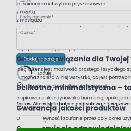
ze ściennym uchwytem prysznicowym
z rozetą
Podsumowanie
z mosiądzu
niezbędny element systemów prysznica podtyn
Opinia
PureEco™
Zoptymalizowany przepływ w bateriach, dzięki któ
Gotowe rozwiązania dla Twoje
Dodaj recenzję
Ideą Oltens jest możliwość prostego i szybkiego 
Ładuję...
– można znaleźć w niej wszystko, co jest potrzeb
Delikatna, minimalistyczna – ta
Dodano swoją recenzję do moderacji.
Inspirowana skandynawską harmonią, spokojem mił
Zestaw Oltens Molle bateria podtynkowa z deszczown
Gwarancja jakości produktów
Ilość
Oltens to pewność i zaufanie przez cały okres uży
-
+
Oltens czuje się odpowiedzialn