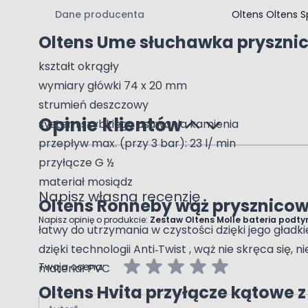
Dane producenta
Oltens Oltens Sp
w zestawie z rozetą ścienną
Oltens Ume słuchawka pryszni
kształt okrągły
wymiary główki 74 x 20 mm
strumień deszczowy
Opinie klientów
system szybkiego usuwania kamienia
przepływ max. (przy 3 bar): 23 l/ min
przyłącze G ½
materiał mosiądz
Napisz własną recenzję
Oltens Ronneby wąż prysznicow
Napisz opinię o produkcie:
Zestaw Oltens Molle bateria podt
łatwy do utrzymania w czystości dzięki jego gładki
dzięki technologii Anti‑Twist , wąż nie skręca się, ni
Twoja ocena:
materiał PVC
Oltens Hvita przyłącze kątowe
Autor