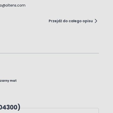
ro@oltens.com
Przejdź do całego opisu
czarny mat
304300)