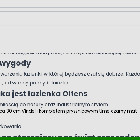
kowego
remu zużyjesz mniej wody, a Twoje rachunki będą niższe.
j wygody
stworzenia łazienki, w której będziesz czuł się dobrze.
ne, od wanny po mydelniczkę.
ka jest łazienka Oltens
ością do natury oraz industrialnym stylem.
icą 30 cm Vindel i kompletem prysznicowym Ume czarny mat
tkowania.
y za otaczający nas świat oraz zado