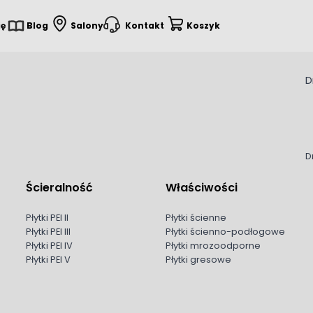
ię
Blog
Salony
Kontakt
Koszyk
D
D
Ścieralność
Właściwości
Płytki PEI II
Płytki ścienne
Płytki PEI III
Płytki ścienno-podłogowe
Płytki PEI IV
Płytki mrozoodporne
Płytki PEI V
Płytki gresowe