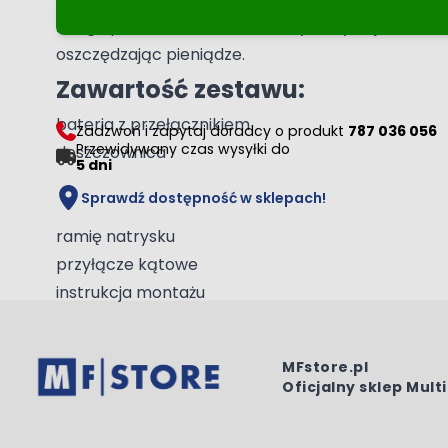
Z tego powodu firma OLTENS wykorzystuje technol
oszczędzając pieniądze.
Zawartość zestawu:
bateria z przełącznikiem
Zadzwoń i zapytaj doradcy o produkt
787 036 056
Przewidywany czas wysyłki do
deszczownica
5 dni
słuchawka prysznicowa
Sprawdź dostępność w sklepach!
wąż prysznicowy
ramię natrysku
przyłącze kątowe
instrukcja montażu
MFstore.pl
Oficjalny sklep Mult