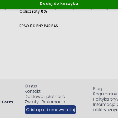
Dodaj do koszyka
ogie, które pozwolą zmniejszyć zużycie wody i energii, 
Oblicz raty
0%
RRSO 0% BNP PARIBAS
O nas
Blog
Kontakt
Regulaminy
Dostawa i płatność
Polityka pr
Zwroty i Reklamacje
i-Form
Informacja 
Odstąp od umowy tutaj
elektryczny