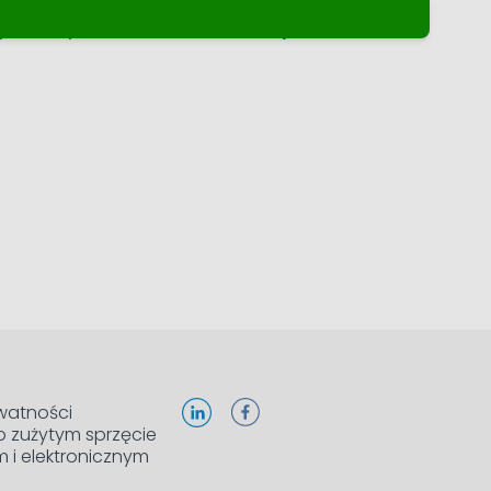
a tym samym zadbać o środowisko jednocześnie
ywatności
o zużytym sprzęcie
m i elektronicznym