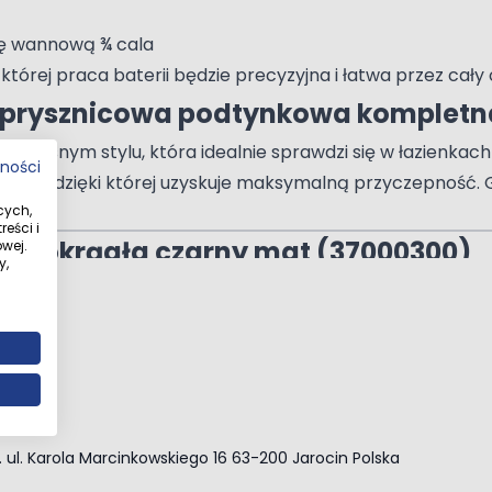
kę wannową ¾ cala
órej praca baterii będzie precyzyjna i łatwa przez cały o
-prysznicowa podtynkowa kompletna
czesnym stylu, która idealnie sprawdzi się w łazienkach
tności
hniką, dzięki której uzyskuje maksymalną przyczepność. 
cych,
eści i
 cm okrągła czarny mat (37000300)
wej.
y,
m
cy 40 cm okrągłe czarny mat (3940
o. ul. Karola Marcinkowskiego 16 63-200 Jarocin Polska