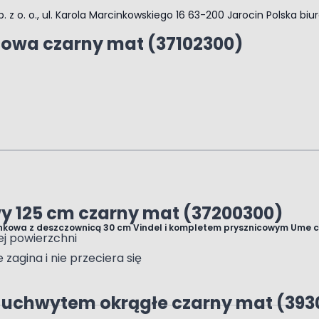
. z o. o., ul. Karola Marcinkowskiego 16 63-200 Jarocin Polska
biu
cowa czarny mat (37102300)
y 125 cm czarny mat (37200300)
ynkowa z deszczownicą 30 cm Vindel i kompletem prysznicowym Ume 
ej powierzchni
e zagina i nie przeciera się
 z uchwytem okrągłe czarny mat (39