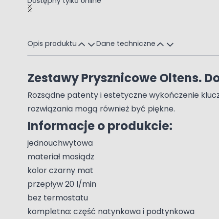
Dostępny tylko online
Main image
Click to view image in fullscreen
Opis produktu
Dane techniczne
Zestawy Prysznicowe Oltens. Dop
Rozsądne patenty i estetyczne wykończenie klucze
rozwiązania mogą również być piękne.
Informacje o produkcie:
jednouchwytowa
materiał mosiądz
kolor czarny mat
przepływ 20 l/min
bez termostatu
kompletna: część natynkowa i podtynkowa