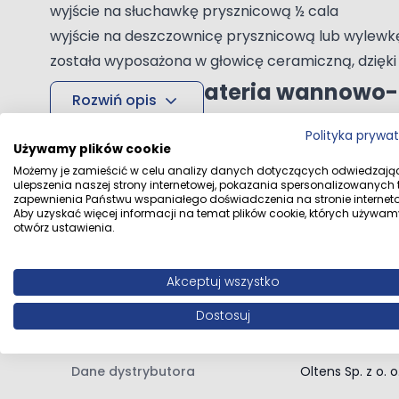
wyjście na słuchawkę prysznicową ½ cala
wyjście na deszczownicę prysznicową lub wylew
została wyposażona w głowicę ceramiczną, dzięki kt
Oltens Molle bateria wannowo
Rozwiń opis
Bateria jednouchwytowa o minimalistycznym i nowo
Polityka prywa
Farba nakładana jest specjalną elektroniczną tec
Używamy plików cookie
Dane techniczne
Możemy je zamieścić w celu analizy danych dotyczących odwiedzają
"łuszczyć".
ulepszenia naszej strony internetowej, pokazania spersonalizowanych tr
Oltens Vindel deszczownica 30
zapewnienia Państwu wspaniałego doświadczenia na stronie interneto
Aby uzyskać więcej informacji na temat plików cookie, których używam
otwórz ustawienia.
Długość węża
125 cm
wykonana ze stali nierdzewnej
z ogranicznikiem przepływu wody 22 l/min
Kolor
Czarny mat
Akceptuj wszystko
regulacja kąta ustawienia deszczownicy
1 rodzaj strumienia
Dostosuj
Rodzaj baterii
Z przełącznikie
Oltens Lagan ramię deszczowni
Dane dystrybutora
Oltens Sp. z o. 
kształt okrągły, średnica przekroju 20,6 mm
wykonane z mosiądzu