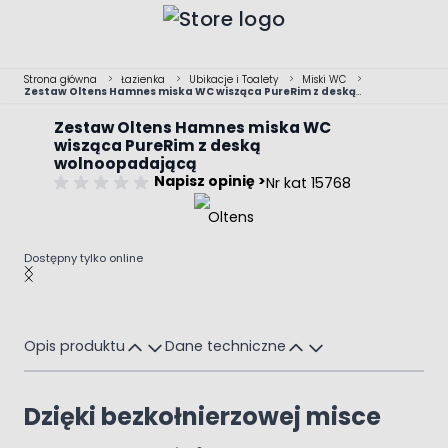
Przejdź do treści
Strona główna
>
Łazienka
>
Ubikacje i Toalety
>
Miski WC
>
Zestaw Oltens Hamnes miska WC wisząca PureRim z deską
wolnoopadającą
Zestaw Oltens Hamnes miska WC
wisząca PureRim z deską
wolnoopadającą
Napisz opinię >
Nr kat 15768
Dostępny tylko online
Main image
Click to view image in fullscreen
Opis produktu
Dane techniczne
Dzięki bezkołnierzowej misce