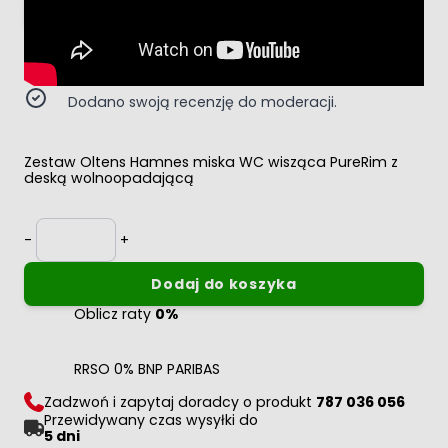
Dodaj recenzję
Ładuję...
Dodano swoją recenzję do moderacji.
Zestaw Oltens Hamnes miska WC wisząca PureRim z
deską wolnoopadającą
Ilość
-
+
Dodaj do koszyka
Oblicz raty
0%
RRSO 0% BNP PARIBAS
Zadzwoń i zapytaj doradcy o produkt
787 036 056
Przewidywany czas wysyłki do
5 dni