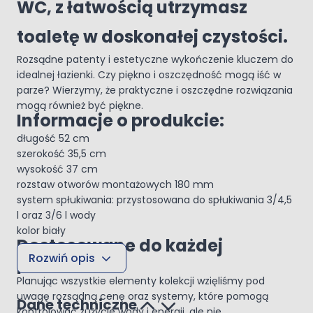
WC, z łatwością utrzymasz
toaletę w doskonałej czystości.
Rozsądne patenty i estetyczne wykończenie kluczem do
idealnej łazienki. Czy piękno i oszczędność mogą iść w
parze? Wierzymy, że praktyczne i oszczędne rozwiązania
mogą również być piękne.
Informacje o produkcie:
długość 52 cm
szerokość 35,5 cm
wysokość 37 cm
rozstaw otworów montażowych 180 mm
system spłukiwania: przystosowana do spłukiwania 3/4,5
l oraz 3/6 l wody
kolor biały
Dostosowane do każdej
Rozwiń opis
przestrzeni
Planując wszystkie elementy kolekcji wzięliśmy pod
uwagę rozsądną cenę oraz systemy, które pomogą
Dane techniczne
kontrolować zużycie wody i energii, ale nie