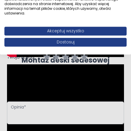
doświadczenia na stronie internetowej. Aby uzyskać więcej
informacji na temat plików cookie, których używamy, otwórz
ustawienia.
Napisz własną recenzję
Akceptuj wszystko
Napisz opinię o produkcie:
Zestaw Oltens Hamnes miska WC
wisząca PureRim z deską wolnoopadającą
Dostosuj
Twoja ocena:
Montaż deski sedesowej
Autor
Podsumowanie
Opinia