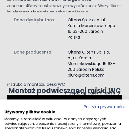
zapomnieliśmy o estetycznym wykończeniu. Wszystkie
jej elementy idealnie ze sobą współgrają.
Dedykowany stelaż
Dane dystrybutora
Oltens Sp. z o. o. ul.
podtynkowy
Karola Marcinkowskiego
16 63-200 Jarocin
Miska ta idealnie sprawdza się w połączeniu ze stelażami
Polska
podtynkowymi Triberg marki Oltens. Dedykowany stelaż
podtynkowy to pewność na długie lata.
Zawartość zestawu:
Dane producenta
Oltens Oltens Sp. z o.
o., ul. Karola
miska WC
Marcinkowskiego 16 63-
zestaw montażowy
200 Jarocin Polska
deska sedesowa wolnoopadająca
biuro@oltens.com
instrukcja montażu miski WC
instrukcja montażu deski WC
Montaż podwieszanej miski WC
Przejdź do całego opisu
Polityka prywatności
Używamy plików cookie
Możemy je zamieścić w celu analizy danych dotyczących
Opinie klientów
odwiedzających, ulepszenia naszej strony internetowej, pokazania
spersonalizowanych treści i zapewnienia Państwu wspaniałego