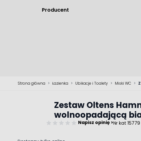
Producent
Strona główna
>
Łazienka
>
Ubikacje i Toalety
>
Miski WC
>
Z
Zestaw Oltens Hamn
wolnoopadającą bia
Napisz opinię >
Nr kat 15779