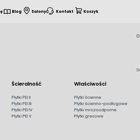
ię
Blog
Salony
Kontakt
Koszyk
D
D
Ścieralność
Właściwości
Płytki PEI II
Płytki ścienne
Płytki PEI III
Płytki ścienno-podłogowe
Płytki PEI IV
Płytki mrozoodporne
Płytki PEI V
Płytki gresowe