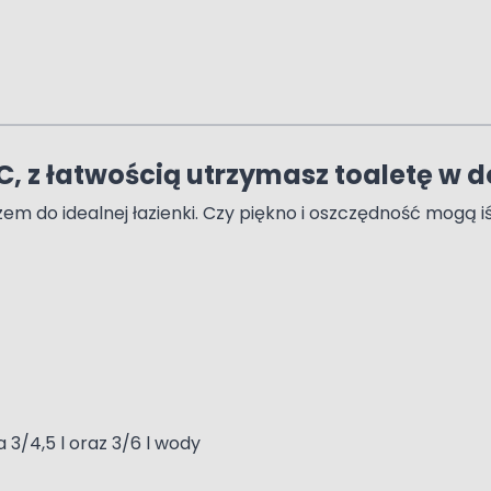
, z łatwością utrzymasz toaletę w d
m do idealnej łazienki. Czy piękno i oszczędność mogą 
3/4,5 l oraz 3/6 l wody