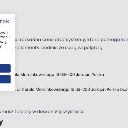
tności
zeni
cych,
eści i
od uwagę rozsądną cenę oraz systemy, które pomogą kontr
wej.
y,
kie jej elementy idealnie ze sobą współgrają.
o. ul. Karola Marcinkowskiego 16 63-200 Jarocin Polska
. z o. o., ul. Karola Marcinkowskiego 16 63-200 Jarocin Polska
biu
ymasz toaletę w doskonałej czystości.
y