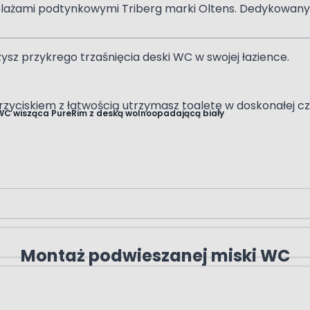
stelażami podtynkowymi Triberg marki Oltens. Dedykowany
szysz przykrego trzaśnięcia deski WC w swojej łazience.
yciskiem z łatwością utrzymasz toaletę w doskonałej cz
WC wisząca PureRim z deską wolnoopadającą biały
Montaż podwieszanej miski WC