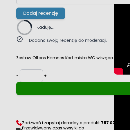
Dodaj recenzję
Ładuję...
Dodano swoją recenzję do moderacji.
Zestaw Oltens Hamnes Kort miska WC wisząca PureRim
Ilość
-
+
Zadzwoń i zapytaj doradcy o produkt
787 036 056
Przewidywany czas wysyłki do