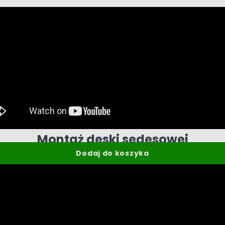
 z deską wolnoopadającą biały
Montaż deski sedesowej
Dodaj do koszyka
Oblicz raty
0%
RRSO 0% BNP PARIBAS