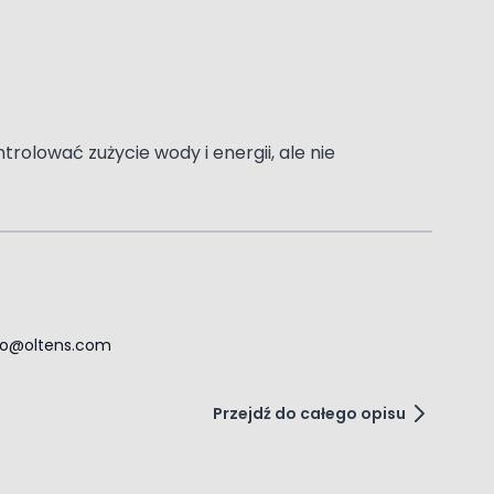
olować zużycie wody i energii, ale nie
ro@oltens.com
Przejdź do całego opisu