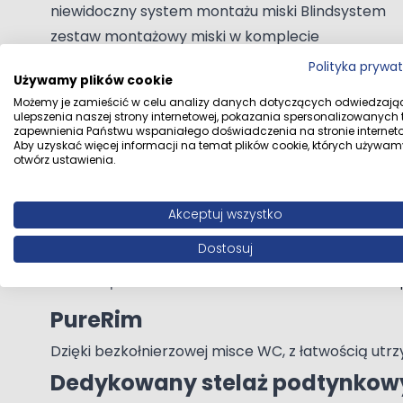
niewidoczny system montażu miski Blindsystem
zestaw montażowy miski w komplecie
montaż: wiszący
Polityka prywa
Używamy plików cookie
Dostosowane do każdej przestr
Rozwiń opis
Możemy je zamieścić w celu analizy danych dotyczących odwiedzają
ulepszenia naszej strony internetowej, pokazania spersonalizowanych tr
Planując wszystkie elementy kolekcji wzięliśmy p
zapewnienia Państwu wspaniałego doświadczenia na stronie interneto
Aby uzyskać więcej informacji na temat plików cookie, których używam
zapomnieliśmy o estetycznym wykończeniu. Wszyst
Dane techniczne
otwórz ustawienia.
Dedykowana deska sedesowa
wykonana z Duroplastu
Akceptuj wszystko
Dane dystrybutora
Oltens Sp. z o. 
system szybkiego wypinania deski
Dostosuj
chromowane zawiasy
Dane producenta
Oltens Oltens Sp
kolor zestawu: biały
PureRim
Dzięki bezkołnierzowej misce WC, z łatwością utrz
Dedykowany stelaż podtynkow