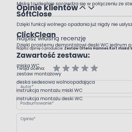
Miska ta idealnie sprawdza się w połączeniu ze 
Opinie klientów
SoftClose
Dzięki funkcji wolnego opadania już nigdy nie usły
ClickClean
Napisz własną recenzję
Dzięki prostemu demontażowi deski WC jednym prz
Napisz opinię o produkcie:
Zestaw Oltens Hamnes Kort miska 
Zawartość zestawu:
miska WC
Twoja ocena:
zestaw montażowy
deska sedesowa wolnoopadająca
Autor
instrukcja montażu miski WC
instrukcja montażu deski WC
Podsumowanie
Opinia