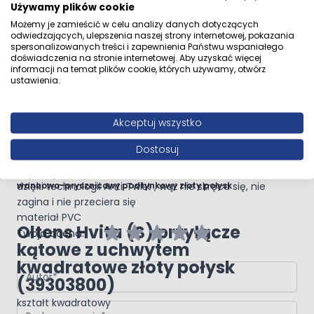
Używamy plików cookie
Przejdź do całego opisu
system szybkiego usuwania kamienia
Możemy je zamieścić w celu analizy danych dotyczących
1-strumieniowa
odwiedzających, ulepszenia naszej strony internetowej, pokazania
przepływ max. (przy 3 bar): 18 l/min
spersonalizowanych treści i zapewnienia Państwu wspaniałego
przyłącze G ½
doświadczenia na stronie internetowej. Aby uzyskać więcej
informacji na temat plików cookie, których używamy, otwórz
materiał mosiądz
Opinie klientów
ustawienia.
kształt kwadratowy
Oltens Ronneby wąż
prysznicowy 125 cm złoty
Akceptuj wszystko
połysk 37200800
Napisz własną recenzję
Dostosuj
łatwy do utrzymania w czystości dzięki jego gładkiej
powierzchni
Napisz opinię o produkcie:
Zestaw Oltens Gota zestaw
wannowo-prysznicowy podtynkowy złoty połysk
dzięki technologii Anti‑Twist , wąż nie skręca się, nie
zagina i nie przeciera się
materiał PVC
Oltens Hvita (S) przyłącze
Twoja ocena:
kątowe z uchwytem
kwadratowe złoty połysk
Autor
(39303800)
kształt kwadratowy
Podsumowanie