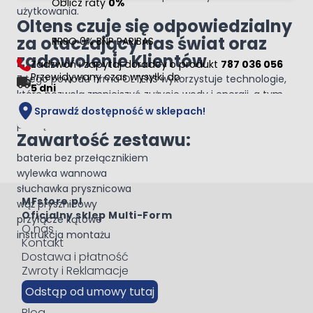
Oblicz raty
0%
użytkowania.
Oltens czuje się odpowiedzialny
za otaczający nas świat oraz
RRSO 0% BNP PARIBAS
zadowolenie Klientów
Zadzwoń i zapytaj doradcy o produkt
787 036 056
Przewidywany czas wysyłki do
Z tego powodu firma OLTENS wykorzystuje technologie,
5 dni
które pozwolą zmniejszyć zużycie wody i energii, a tym
samym zadbać o środowisko jednocześnie oszczędzając
Sprawdź dostępność w sklepach!
pieniądze.
Zawartość zestawu:
bateria bez przełącznikiem
wylewka wannowa
słuchawka prysznicowa
MFstore.pl
wąż prysznicowy
Oficjalny sklep Multi-Form
przyłącze kątowe
O nas
instrukcja montażu
Kontakt
Dostawa i płatność
Zwroty i Reklamacje
Odstąp od umowy tutaj
Blog