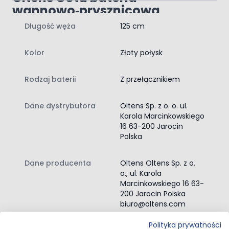
wannowo‑prysznicowa
podtynkowa kompletna złoty
Długość węża
125 cm
połysk (3410180)
Bateria o minimalistycznym i nowoczesnym stylu, która
Kolor
Złoty połysk
idealnie sprawdzi się w łazienkach o takim właśnie
charakterze.
Rodzaj baterii
Z przełącznikiem
Farba nakładana jest specjalną elektroniczną techniką,
dzięki której uzyskuje maksymalną przyczepność.
Gwarantujemy, że powłoka nie będzie się "łuszczyć".
Dane dystrybutora
Oltens Sp. z o. o. ul.
Oltens Gota wylewka wannowa
Karola Marcinkowskiego
złoty połysk (39101800)
16 63-200 Jarocin
Polska
zasięg wylewki 20,6 cm
przeznaczona do montażu naściennego
Dane producenta
Oltens Oltens Sp. z o.
materiał: mosiądz
Oltens Sog słuchawka
o., ul. Karola
Marcinkowskiego 16 63-
prysznicowa złoty połysk
200 Jarocin Polska
(37103800)
biuro@oltens.com
wymiary główki 74 x 20 mm
Polityka prywatności
strumień deszczowy