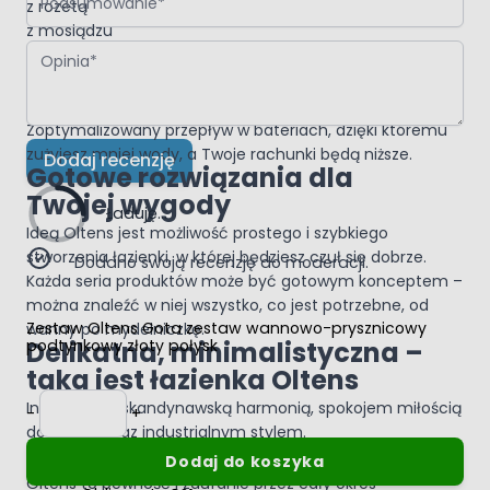
z rozetą
z mosiądzu
Opinia
przyłącze do węża natryskowego DN 15
ze ściennym uchwytem prysznicowym
PureEco™
Zoptymalizowany przepływ w bateriach, dzięki któremu
zużyjesz mniej wody, a Twoje rachunki będą niższe.
Dodaj recenzję
Gotowe rozwiązania dla
Twojej wygody
Ładuję...
Ideą Oltens jest możliwość prostego i szybkiego
stworzenia łazienki, w której będziesz czuł się dobrze.
Dodano swoją recenzję do moderacji.
Każda seria produktów może być gotowym konceptem –
można znaleźć w niej wszystko, co jest potrzebne, od
Zestaw Oltens Gota zestaw wannowo-prysznicowy
wanny po mydelniczkę.
podtynkowy złoty połysk
Delikatna, minimalistyczna –
taka jest łazienka Oltens
Ilość
Inspirowana skandynawską harmonią, spokojem miłością
-
+
do natury oraz industrialnym stylem.
Gwarancja jakości produktów
Dodaj do koszyka
Oltens to pewność i zaufanie przez cały okres