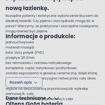
nową łazienkę.
Rozsądne patenty i estetyczne wykończenie kluczem do
idealnej łazienki. Czy piękno i oszczędność mogą iść w
parze? Wierzymy, że praktyczne i oszczędne rozwiązania
mogą również być piękne.
Informacje o produkcie:
jednouchwytowa
materiał mosiądz
kolor złoty połysk (PVD)
przepływ 20 l/min
bez termostatu i zestawu natryskowego
kompletna: część natynkowa i podtynkowa
została wyposażona w głowicę ceramiczną, dzięki której
praca baterii będzie precyzyjna i łatwa przez cały okres
Rozwiń opis
jej eksploatacji
wyjście na deszczownicę prysznicową lub wylewkę
wannową ¾ cala
Dane techniczne
wyjście na słuchawkę prysznicową ½ cala
Oltens Gota bateria