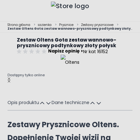
Przejdź do treści
Strona główna
>
Łazienka
>
Prysznice
>
Zestawy prysznicowe
>
Zestaw Oltens Gota zestaw wannowo-prysznicowy podtynkowy złoty
połysk
Zestaw Oltens Gota zestaw wannowo-
prysznicowy podtynkowy złoty połysk
Napisz opinię >
Nr kat 16152
Dostępny tylko online
Main image
Click to view image in fullscreen
Opis produktu
Dane techniczne
Zestawy Prysznicowe Oltens.
Dopełnienie Twojej wizji na