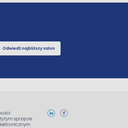
Odwiedź najbliższy salon
ności
żytym sprzęcie
elektronicznym