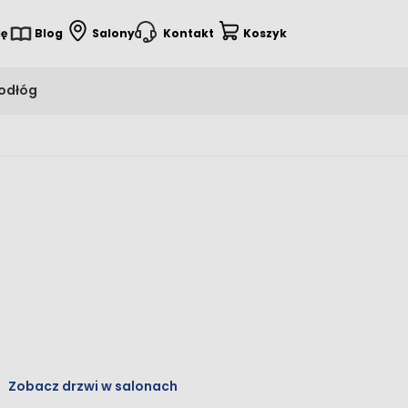
ię
Blog
Salony
Kontakt
Koszyk
podłóg
Zobacz drzwi w salonach