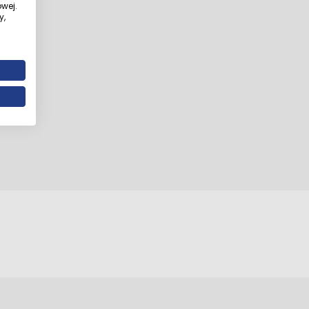
wej.
y,
z.