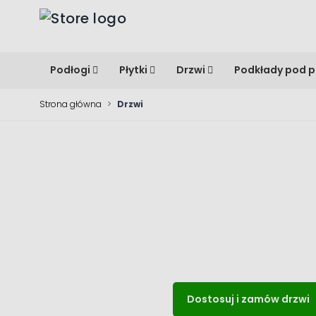
Przejdź do treści
Podłogi
Płytki
Drzwi
Podkłady pod p
Strona główna
>
Drzwi
Dostosuj i zamów drzwi