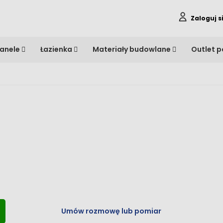
Zaloguj s
anele
Łazienka
Materiały budowlane
Outlet 
Drzwi wewnętrzne
Umów rozmowę lub pomiar