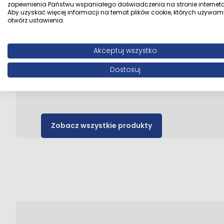
zapewnienia Państwu wspaniałego doświadczenia na stronie interneto
Aby uzyskać więcej informacji na temat plików cookie, których używam
DRE - drzwi do różnych wnętrz
otwórz ustawienia.
Kolekcje dobrze wpisujące się w aktualne style wnętr
Akceptuj wszystko
Spójne linie i rozwiązania, które łatwo zestawić w
całym mieszkaniu.
Dostosuj
Zobacz wszystkie produkty