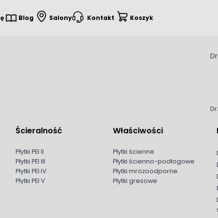
ię
Blog
Salony
Kontakt
Koszyk
Dr
Dr
Ścieralność
Właściwości
Płytki PEI II
Płytki ścienne
Płytki PEI III
Płytki ścienno-podłogowe
Płytki PEI IV
Płytki mrozoodporne
Płytki PEI V
Płytki gresowe