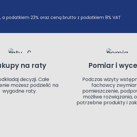
, a podatkiem 23% oraz ceną brutto z podatkiem 8% VAT
akupy na raty
Pomiar i wyc
odkładaj decyzji. Całe
Podczas wizyty wstępn
nie możesz podzielić na
fachowcy zwymiar
wygodne raty.
pomieszczenie, podpo
możliwe rozwiązania, 
potrzebne produkty i zak