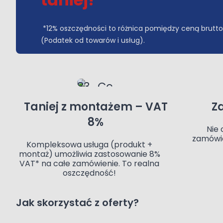
*12% oszczędności to różnica pomiędzy ceną brutto
(Podatek od towarów i usług).
Taniej z montażem – VAT
Z
8%
Nie 
zamówie
Kompleksowa usługa (produkt +
montaż) umożliwia zastosowanie 8%
VAT* na całe zamówienie. To realna
oszczędność!
Jak skorzystać z oferty?