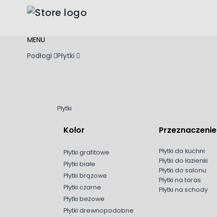
Przejdź do treści
MENU
Podłogi
Płytki
Płytki
Kolor
Przeznaczenie
Płytki do kuchni
Płytki grafitowe
Płytki do łazienki
Płytki białe
Płytki do salonu
Płytki brązowe
Płytki na taras
Płytki czarne
Płytki na schody
Płytki beżowe
Płytki drewnopodobne