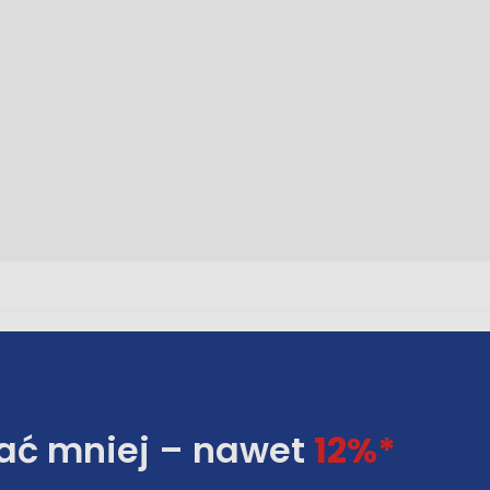
łać mniej – nawet
12%*