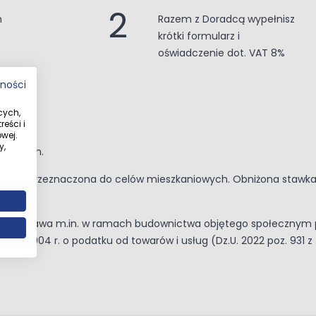
2
m
Razem z Doradcą wypełnisz
krótki formularz i
oświadczenie dot. VAT 8%
tności
cych,
eści i
wej.
y,
lti-Form.
i być przeznaczona do celów mieszkaniowych. Obniżona stawka
pisach prawa m.in. w ramach budownictwa objętego społecznym
 11 marca 2004 r. o podatku od towarów i usług (Dz.U. 2022 poz. 931 z