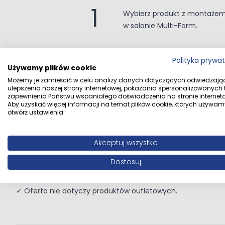
1
Wybierz produkt z montaże
w salonie Multi-Form.
Polityka prywa
Warto wiedzieć:
Używamy plików cookie
Możemy je zamieścić w celu analizy danych dotyczących odwiedzają
ulepszenia naszej strony internetowej, pokazania spersonalizowanych tr
zapewnienia Państwu wspaniałego doświadczenia na stronie interneto
Aby uzyskać więcej informacji na temat plików cookie, których używam
✓ Z oferty możesz skorzystać w salonach stacjonarnych Mu
otwórz ustawienia.
✓ Nieruchomość, w której będzie wykonywany montaż, mus
m2.
Akceptuj wszystko
✓ Sprzedaż jest możliwa na zasadach określonych w prze
Dostosuj
12 w zw. z art. 41 ust. 2 i art. 41 ust. 12a i 12b Ustawy z dnia
✓ Oferta nie dotyczy produktów outletowych.