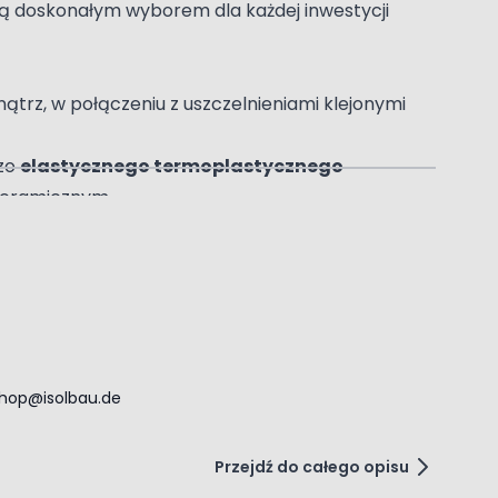
ją doskonałym wyborem dla każdej inwestycji
ątrz, w połączeniu z uszczelnieniami klejonymi
zo
elastycznego termoplastycznego
ceramicznym.
hop@isolbau.de
Przejdź do całego opisu