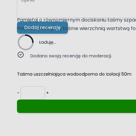
Dotnij odpowiedni wymiar za pomocą noża lub no
Na folie w płynie, szlam lub inną hydroizolacje, wk
Pamiętaj o równomiernym dociskaniu taśmy szpa
Dodaj recenzję
Posmaruj wklejoną taśme wierzchnią wartstwą foli
Ładuję...
Dodano swoją recenzję do moderacji.
Taśma uszczelniająca wodoodporna do izolacji 50m
Ilość
-
+