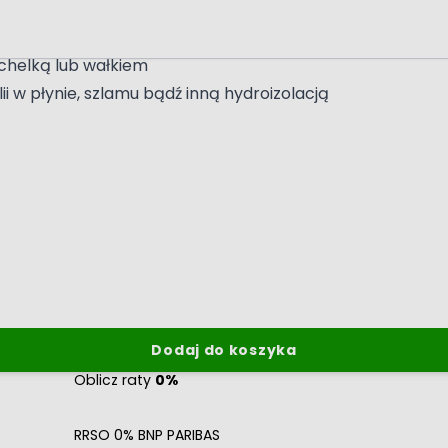
życzek
lej taśme
chelką lub wałkiem
i w płynie, szlamu bądź inną hydroizolacją
Dodaj do koszyka
Oblicz raty
0%
RRSO 0% BNP PARIBAS