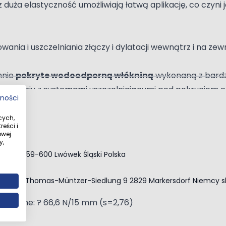
uża elastyczność umożliwiają łatwą aplikację, co czyni 
nia i uszczelniania złączy i dylatacji wewnątrz i na zewn
nnie
pokryte wodoodporną włókniną
wykonaną z bard
połączeniu z systemami uszczelniającymi pod pokryciem 
tności
cych,
eści i
wej.
y,
e 167A 59-600 Lwówek Śląski Polska
+90°C
 e.K. Zur Thomas-Müntzer-Siedlung 9 2829 Markersdorf Niemcy
s
użne: ? 117 N/15 mm (s=3,99)
rzeczne: ? 66,6 N/15 mm (s=2,76)