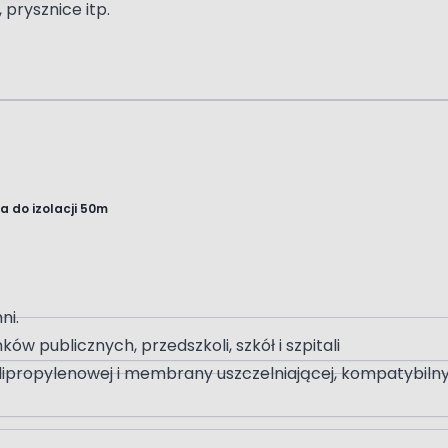
 prysznice itp.
 do izolacji 50m
ni.
ów publicznych, przedszkoli, szkół i szpitali
ipropylenowej i membrany uszczelniającej, kompatybilny z