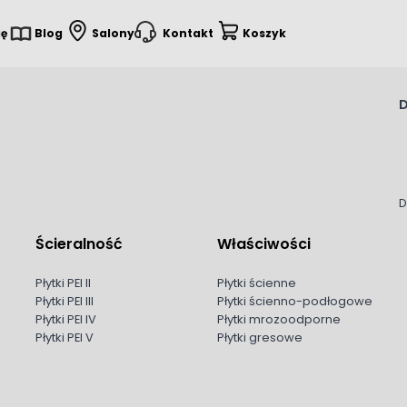
ię
Blog
Salony
Kontakt
Koszyk
D
D
Ścieralność
Właściwości
Płytki PEI II
Płytki ścienne
Płytki PEI III
Płytki ścienno-podłogowe
Płytki PEI IV
Płytki mrozoodporne
Płytki PEI V
Płytki gresowe