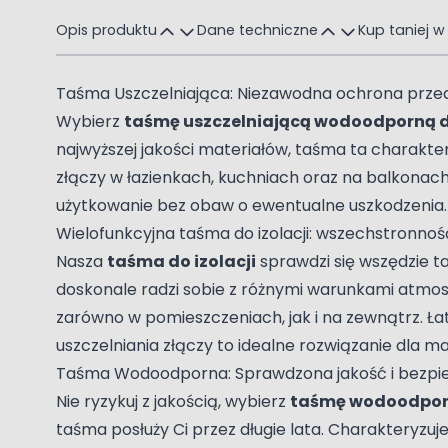
Opis produktu
Dane techniczne
Kup taniej w
Taśma Uszczelniająca: Niezawodna ochrona przed
Wybierz
taśmę uszczelniającą wodoodporną do
najwyższej jakości materiałów, taśma ta charaktery
złączy w łazienkach, kuchniach oraz na balkonac
użytkowanie bez obaw o ewentualne uszkodzenia.
Wielofunkcyjna taśma do izolacji: wszechstronno
Nasza
taśma do izolacji
sprawdzi się wszędzie t
doskonale radzi sobie z różnymi warunkami atmo
zarówno w pomieszczeniach, jak i na zewnątrz. Ł
uszczelniania złączy to idealne rozwiązanie dla
Taśma Wodoodporna: Sprawdzona jakość i bezpi
Nie ryzykuj z jakością, wybierz
taśmę wodoodpo
taśma posłuży Ci przez długie lata. Charakteryzuj