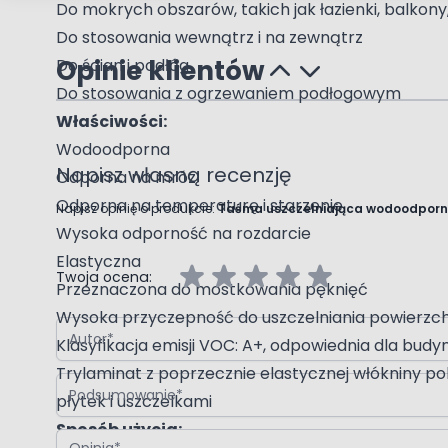
Do mokrych obszarów, takich jak łazienki, balkony,
Do stosowania wewnątrz i na zewnątrz
Opinie klientów
Do ścian i podłóg
Do stosowania z ogrzewaniem podłogowym
Właściwości:
Wodoodporna
Napisz własną recenzję
Odporna na mróz
Odporna na temperaturę i starzenie
Napisz opinię o produkcie:
Taśma uszczelniająca wodoodporna
Wysoka odporność na rozdarcie
Elastyczna
Twoja ocena:
Przeznaczona do mostkowania pęknięć
Wysoka przyczepność do uszczelniania powierzch
Autor
Klasyfikacja emisji VOC: A+, odpowiednia dla budynk
Trylaminat z poprzecznie elastycznej włókniny pol
Podsumowanie
płytek i uszczelkami
Sposób użycia:
Opinia