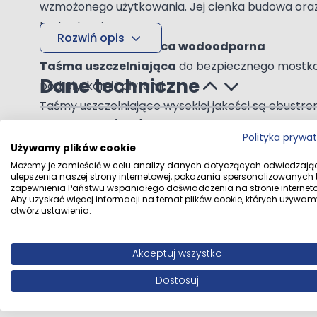
wzmożonego użytkowania. Jej cienka budowa oraz d
budowlanej.
Rozwiń opis
Taśma uszczelniająca wodoodporna
Taśma uszczelniająca
do bezpiecznego mostkowa
Dane techniczne
pod płytkami i płytami.
Taśmy uszczelniające wysokiej jakości są obustro
elastomeru (TPE)
do trwałego uszczelniania w 
Polityka prywa
Rodzaj narożnika
Wewnętrzny
Cechy
Używamy plików cookie
Kolor: niebieski.
Możemy je zamieścić w celu analizy danych dotyczących odwiedzają
ulepszenia naszej strony internetowej, pokazania spersonalizowanych tr
Kod producenta
Pl3
Szerokość: 120 mm.
zapewnienia Państwu wspaniałego doświadczenia na stronie interneto
Aby uzyskać więcej informacji na temat plików cookie, których używam
Grubość całkowita (ok.): 0,66 mm
otwórz ustawienia.
Dane dystrybutora
TECH-BAU Niwnic
Waga materiału - 364 g/metr bieżący
Odporność na temperaturę: min. /max...-40°C / 
Dane producenta
IsolBau ISOLBAU
Akceptuj wszystko
Wytrzymałość na rozciąganie [DIN ISO 527-3] podł
Dostosuj
Wytrzymałość na rozciąganie [DIN ISO 527-3] pop
Zastosowanie: