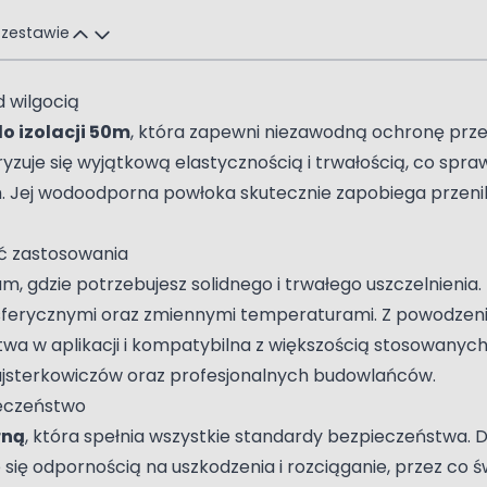
 zestawie
 wilgocią
 izolacji 50m
, która zapewni niezawodną ochronę prze
zuje się wyjątkową elastycznością i trwałością, co sprawi
h. Jej wodoodporna powłoka skutecznie zapobiega przenik
ść zastosowania
am, gdzie potrzebujesz solidnego i trwałego uszczelnieni
sferycznymi oraz zmiennymi temperaturami. Z powodzen
atwa w aplikacji i kompatybilna z większością stosowany
 majsterkowiczów oraz profesjonalnych budowlańców.
eczeństwo
rną
, która spełnia wszystkie standardy bezpieczeństwa. D
e się odpornością na uszkodzenia i rozciąganie, przez co 