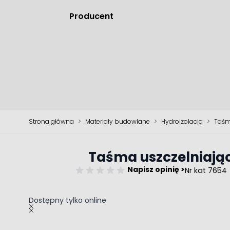
Producent
Strona główna
>
Materiały budowlane
>
Hydroizolacja
>
Taśm
Taśma uszczelniają
Napisz opinię >
Nr kat 7654
Dostępny tylko online
Main image
Click to view image in fullscreen