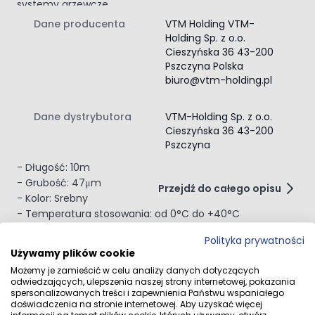
systemy grzewcze.
Klimatyzacja:
Dane producenta
VTM Holding VTM-
Holding Sp. z o.o.
Cieszyńska 36 43-200
- Idealna do uszczelniania i montażu przewodów
Pszczyna Polska
klimatyzacyjnych.
biuro@vtm-holding.pl
- Chroni przed przeciekaniem powietrza i zwiększa
efektywność systemów klimatyzacyjnych.
Dane dystrybutora
VTM-Holding Sp. z o.o.
Dane Techniczne:
Cieszyńska 36 43-200
Pszczyna
- Szerokość: 50mm
- Długość: 10m
- Grubość: 47μm
Przejdź do całego opisu
- Kolor: Srebny
- Temperatura stosowania: od 0°C do +40°C
- Klej: Akryl
Polityka prywatności
- Rozciągliwość: 140%
Używamy plików cookie
Opinie klientów
- Średnica bobiny: 25,4 mm
Możemy je zamieścić w celu analizy danych dotyczących
- Nośnik: BOPP metalizowany
odwiedzających, ulepszenia naszej strony internetowej, pokazania
spersonalizowanych treści i zapewnienia Państwu wspaniałego
doświadczenia na stronie internetowej. Aby uzyskać więcej
informacji na temat plików cookie, których używamy, otwórz