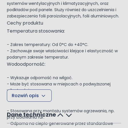
systemów wentylacyjnych i klimatyzacyjnych, oraz
podkładów pod panele. Służy również do uszczelnienia i
zabezpieczenia folii paroizolacyjnych, folii aluminiowych.
Cechy produktu
Temperatura stosowania:
- Zakres temperatury: Od 0°C do +40°C.
- Zachowuje swoje właściwości klejące i elastyczność w
podanym zakresie temperatur.
Wodoodporność:
- Wykazuje odporność na wilgoć.
- Może być stosowana w miejscach o podwyższonej
wilgotności.
Rozwiń opis
Ogrzewanie:
- Stosowana przy montażu systemów ogrzewania, np.
Dane techniczne
przy izolowaniu rur.
- Odporna na ciepło generowane przez standardowe