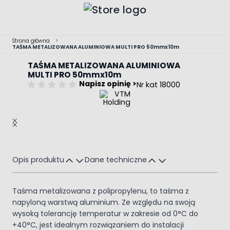
Przejdź do treści
Strona główna
>
TAŚMA METALIZOWANA ALUMINIOWA MULTI PRO 50mmx10m
TAŚMA METALIZOWANA ALUMINIOWA
MULTI PRO 50mmx10m
Napisz opinię >
Nr kat 18000
Main image
Click to view image in fullscreen
Opis produktu
Dane techniczne
Taśma metalizowana z polipropylenu, to taśma z
napyloną warstwą aluminium. Ze względu na swoją
wysoką tolerancję temperatur w zakresie od 0°C do
+40°C, jest idealnym rozwiązaniem do instalacji