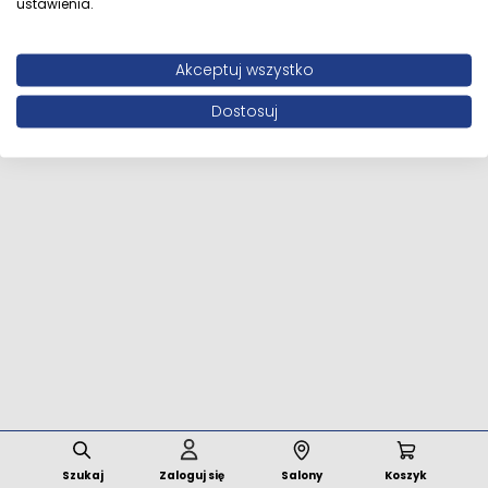
ustawienia.
Wszystkie prawa zastrzeżone © 2026 MFstore.pl /
Akceptuj wszystko
Powered by
Network Interactive
Dostosuj
Szukaj
Zaloguj się
Salony
Koszyk