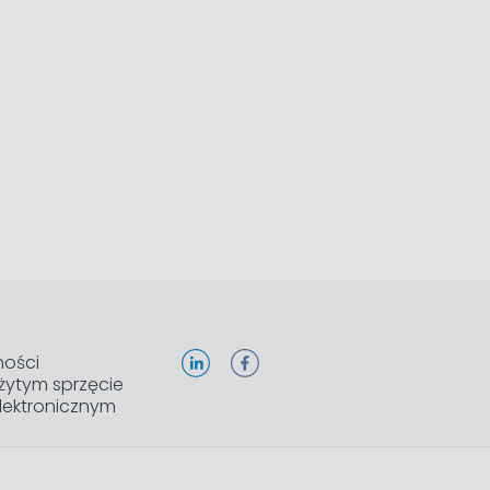
ności
żytym sprzęcie
elektronicznym