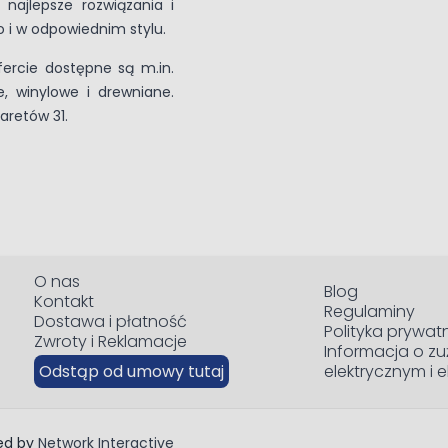
ajlepsze rozwiązania i
o i w odpowiednim stylu.
fercie dostępne są m.in.
, winylowe i drewniane.
laretów 31.
O nas
Blog
Kontakt
Regulaminy
Dostawa i płatność
Polityka prywat
Zwroty i Reklamacje
Informacja o zu
Odstąp od umowy tutaj
elektrycznym i 
red by
Network Interactive