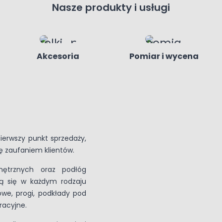
Nasze produkty i usługi
Akcesoria
Pomiar i wycena
pierwszy punkt sprzedaży,
ię zaufaniem klientów.
nętrznych oraz podłóg
zą się w każdym rodzaju
owe, progi, podkłady pod
racyjne.