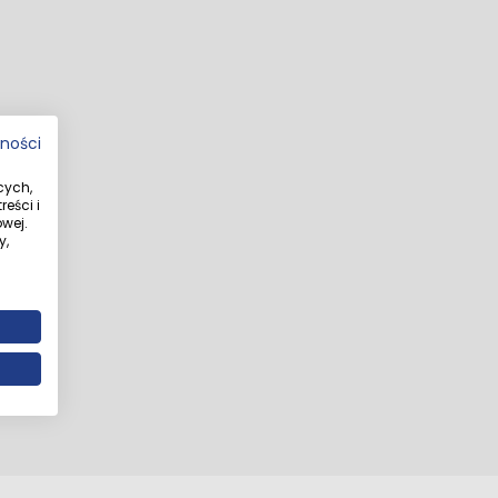
tności
cych,
eści i
wej.
y,