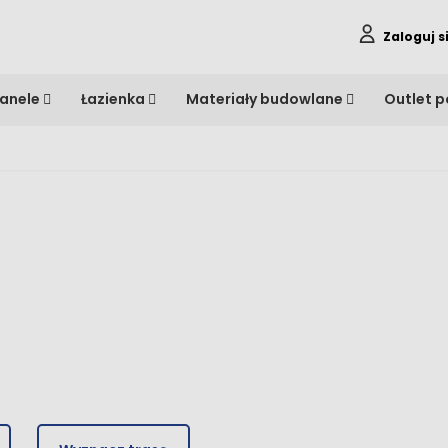
Zaloguj s
anele
Łazienka
Materiały budowlane
Outlet 
dztwo, pomiar, transport i montaż