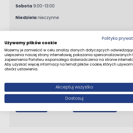
Sobota
9:00–13:00
Niedziela
nieczynne
Informacje kontaktowe
Polityka prywa
Używamy plików cookie
Możemy je zamieścić w celu analizy danych dotyczących odwiedzają
Adres
ul. Filaretów 31, 43-100 Tychy
ulepszenia naszej strony internetowej, pokazania spersonalizowanych tr
zapewnienia Państwu wspaniałego doświadczenia na stronie interneto
E-mail
sklep.filaretow@multiform.pl
Aby uzyskać więcej informacji na temat plików cookie, których używam
otwórz ustawienia.
Telefon
+48 32 227 27 27
Akceptuj wszystko
Dostosuj
Zadzwoń
Wyznacz trasę