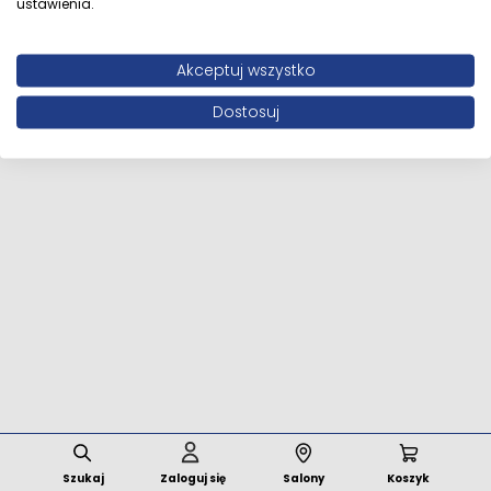
ustawienia.
Wszystkie prawa zastrzeżone © 2026 MFstore.pl /
Akceptuj wszystko
Powered by
Network Interactive
Dostosuj
Szukaj
Zaloguj się
Salony
Koszyk