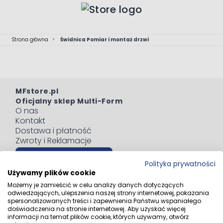
Przejdź do treści
Strona główna
>
Świdnica Pomiar i montaż drzwi
MFstore.pl
Oficjalny sklep Multi-Form
O nas
Kontakt
Dostawa i płatność
Zwroty i Reklamacje
Odstąp od umowy tutaj
Polityka prywatności
Blog
Używamy plików cookie
Regulaminy
Możemy je zamieścić w celu analizy danych dotyczących
Polityka prywatności
odwiedzających, ulepszenia naszej strony internetowej, pokazania
Informacja o zużytym sprzęcie elektrycznym i
spersonalizowanych treści i zapewnienia Państwu wspaniałego
doświadczenia na stronie internetowej. Aby uzyskać więcej
elektronicznym
informacji na temat plików cookie, których używamy, otwórz