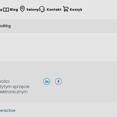
ię
Blog
Salony
Kontakt
Koszyk
podłóg
ności
żytym sprzęcie
elektronicznym
teractive