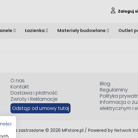
Zaloguj s
anele
Łazienka
Materiały budowlane
Outlet 
O nas
Blog
Kontakt
Regulaminy
Dostawa i płatność
Polityka prywat
Zwroty i Reklamacje
Informacja o zu
Odstąp od umowy tutaj
elektrycznym i 
tności
ie prawa zastrzeżone © 2026 MFstore.pl / Powered by
Network In
cych,