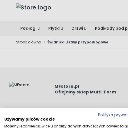
Przejdź do treści
Podłogi
Płytki
Drzwi
Podkłady pod p
Strona główna
>
Świdnica Listwy przypodłogowe
MFstore.pl
Oficjalny sklep Multi-Form
Polityka prywa
Używamy plików cookie
Wszystk
Możemy je zamieścić w celu analizy danych dotyczących odwiedzają