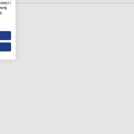
eści i
wej.
y,