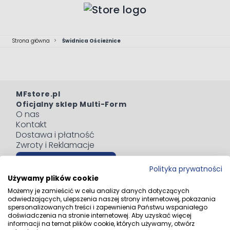
Przejdź do treści
Strona główna
>
Świdnica Ościeżnice
MFstore.pl
Oficjalny sklep Multi-Form
O nas
Kontakt
Dostawa i płatność
Zwroty i Reklamacje
Odstąp od umowy tutaj
Polityka prywatności
Blog
Używamy plików cookie
Regulaminy
Możemy je zamieścić w celu analizy danych dotyczących
Polityka prywatności
odwiedzających, ulepszenia naszej strony internetowej, pokazania
Informacja o zużytym sprzęcie elektrycznym i
spersonalizowanych treści i zapewnienia Państwu wspaniałego
doświadczenia na stronie internetowej. Aby uzyskać więcej
elektronicznym
informacji na temat plików cookie, których używamy, otwórz