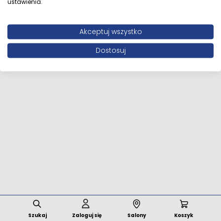
ustawienia.
Wszystkie prawa zastrzeżone © 2026 MFstore.pl /
Akceptuj wszystko
Powered by
Network Interactive
Dostosuj
Szukaj
Zaloguj się
Salony
Koszyk