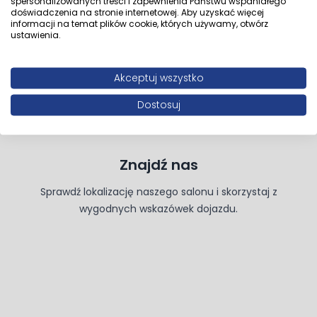
spersonalizowanych treści i zapewnienia Państwu wspaniałego
E-mail
sklep.strzelin@multiform.pl
doświadczenia na stronie internetowej. Aby uzyskać więcej
informacji na temat plików cookie, których używamy, otwórz
Telefon
+48 71 392 28 99
ustawienia.
Zadzwoń
Wyznacz trasę
Akceptuj wszystko
Dostosuj
Znajdź nas
Sprawdź lokalizację naszego salonu i skorzystaj z
wygodnych wskazówek dojazdu.