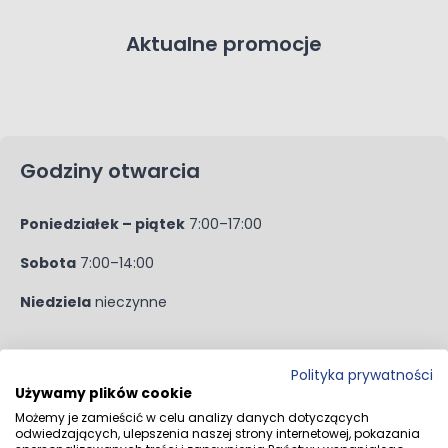
Aktualne promocje
Godziny otwarcia
Poniedziałek – piątek
7:00–17:00
Sobota
7:00–14:00
Niedziela
nieczynne
Informacje kontaktowe
Polityka prywatności
Używamy plików cookie
Adres
ul. Fabryczna 11, 57-100 Strzelin
Możemy je zamieścić w celu analizy danych dotyczących
odwiedzających, ulepszenia naszej strony internetowej, pokazania