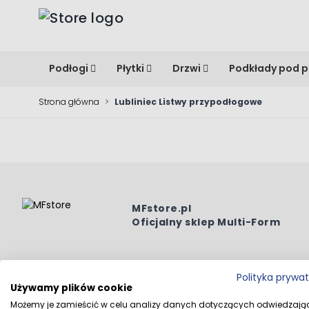
Przejdź do treści
Podłogi
Płytki
Drzwi
Podkłady pod p
Strona główna
>
Lubliniec Listwy przypodłogowe
MFstore.pl
Oficjalny sklep Multi-Form
Polityka prywa
Używamy plików cookie
Wszystkie prawa zastrzeżone © 2026 MFstore.pl / Powe
Możemy je zamieścić w celu analizy danych dotyczących odwiedzają