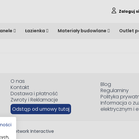
Zaloguj s
anele
Łazienka
Materiały budowlane
Outlet 
O nas
Blog
Kontakt
Regulaminy
Dostawa i płatność
Polityka prywat
Zwroty i Reklamacje
Informacja o zu
Odstąp od umowy tutaj
elektrycznym i 
tności
red by
Network Interactive
cych,