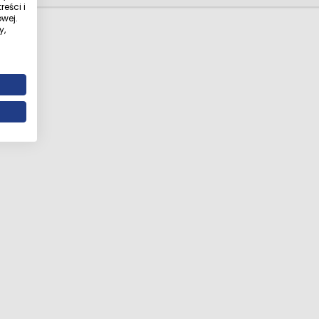
eści i
wej.
y,