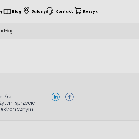
ię
Blog
Salony
Kontakt
Koszyk
podłóg
ności
żytym sprzęcie
elektronicznym