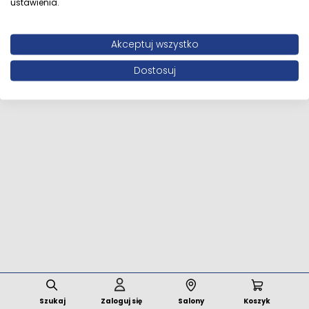
ustawienia.
Wszystkie prawa zastrzeżone © 2026 MFstore.pl /
Akceptuj wszystko
Powered by
Network Interactive
Dostosuj
Szukaj
Zaloguj się
Salony
Koszyk