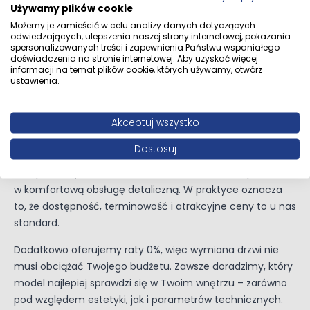
Używamy plików cookie
Możemy je zamieścić w celu analizy danych dotyczących
odwiedzających, ulepszenia naszej strony internetowej, pokazania
spersonalizowanych treści i zapewnienia Państwu wspaniałego
doświadczenia na stronie internetowej. Aby uzyskać więcej
Dlaczego warto wybrać nasz salon
informacji na temat plików cookie, których używamy, otwórz
ustawienia.
drzwi w Katowicach?
Akceptuj wszystko
Bo tu wszystko masz pod ręką – setki modeli w jednym
miejscu, ekspozycję z gotowymi aranżacjami,
Dostosuj
profesjonalne doradztwo i możliwość pomiaru przed
zakupem. Wyróżnia nas doświadczenie hurtowe przekute
w komfortową obsługę detaliczną. W praktyce oznacza
to, że dostępność, terminowość i atrakcyjne ceny to u nas
standard.
Dodatkowo oferujemy raty 0%, więc wymiana drzwi nie
musi obciążać Twojego budżetu. Zawsze doradzimy, który
model najlepiej sprawdzi się w Twoim wnętrzu – zarówno
pod względem estetyki, jak i parametrów technicznych.