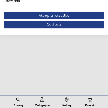
ustawienia.
Wszystkie prawa zastrzeżone © 2026 MFstore.pl /
Akceptuj wszystko
Powered by
Network Interactive
Dostosuj
Szukaj
Zaloguj się
Salony
Koszyk