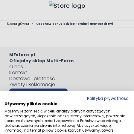
Przejdź do treści
Strona główna
>
Czechowice-Dziedzice Pomiar i montaż drzwi
MFstore.pl
Oficjalny sklep Multi-Form
O nas
Kontakt
Dostawa i płatność
Zwroty i Reklamacje
Odstąp od umowy tutaj
Polityka prywatności
Blog
Używamy plików cookie
Regulaminy
Możemy je zamieścić w celu analizy danych dotyczących
Polityka prywatności
odwiedzających, ulepszenia naszej strony internetowej, pokazania
Informacja o zużytym sprzęcie elektrycznym i
spersonalizowanych treści i zapewnienia Państwu wspaniałego
doświadczenia na stronie internetowej. Aby uzyskać więcej
elektronicznym
informacji na temat plików cookie, których używamy, otwórz