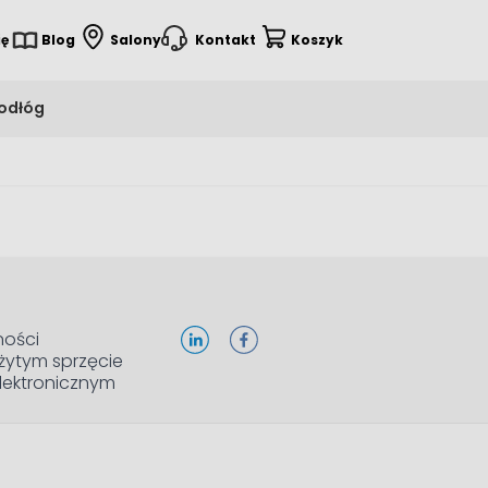
ię
Blog
Salony
Kontakt
Koszyk
podłóg
ności
żytym sprzęcie
elektronicznym