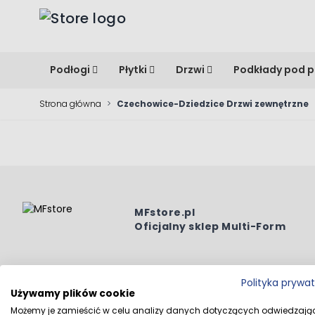
Przejdź do treści
Podłogi
Płytki
Drzwi
Podkłady pod p
Strona główna
>
Czechowice-Dziedzice Drzwi zewnętrzne
MFstore.pl
Oficjalny sklep Multi-Form
Polityka prywa
Używamy plików cookie
Wszystkie prawa zastrzeżone © 2026 MFstore.pl / Powe
Możemy je zamieścić w celu analizy danych dotyczących odwiedzają