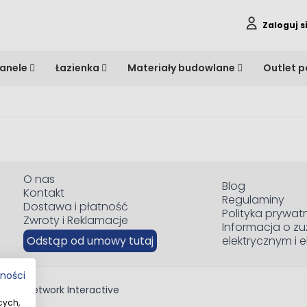
Zaloguj s
anele
Łazienka
Materiały budowlane
Outlet 
O nas
Blog
Kontakt
Regulaminy
Dostawa i płatność
Polityka prywat
Zwroty i Reklamacje
Informacja o zu
Odstąp od umowy tutaj
elektrycznym i 
tności
red by
Network Interactive
cych,