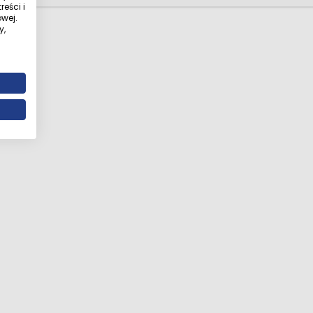
eści i
wej.
y,