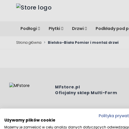
Przejdź do treści
Podłogi
Płytki
Drzwi
Podkłady pod p
Strona główna
>
Bielsko-Biała Pomiar i montaż drzwi
MFstore.pl
Oficjalny sklep Multi-Form
Polityka prywa
Używamy plików cookie
Wszystkie prawa zastrzeżone © 2026 MFstore.pl / Powe
Możemy je zamieścić w celu analizy danych dotyczących odwiedzają