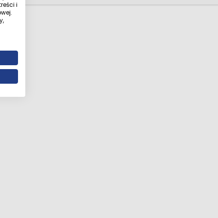
eści i
wej.
y,