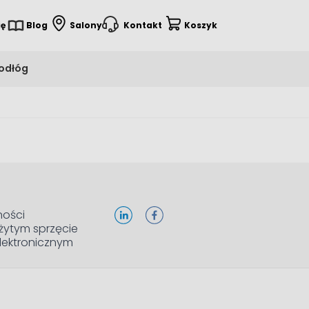
ię
Blog
Salony
Kontakt
Koszyk
podłóg
ności
żytym sprzęcie
elektronicznym