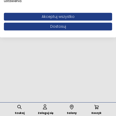
ustawienia.
Wszystkie prawa zastrzeżone © 2026 MFstore.pl /
Akceptuj wszystko
Powered by
Network Interactive
Dostosuj
Szukaj
Zaloguj się
Salony
Koszyk