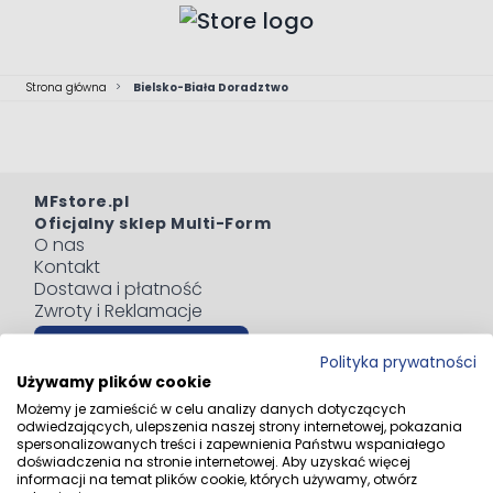
Przejdź do treści
Strona główna
>
Bielsko-Biała Doradztwo
MFstore.pl
Oficjalny sklep Multi-Form
O nas
Kontakt
Dostawa i płatność
Zwroty i Reklamacje
Odstąp od umowy tutaj
Polityka prywatności
Blog
Używamy plików cookie
Regulaminy
Możemy je zamieścić w celu analizy danych dotyczących
Polityka prywatności
odwiedzających, ulepszenia naszej strony internetowej, pokazania
Informacja o zużytym sprzęcie elektrycznym i
spersonalizowanych treści i zapewnienia Państwu wspaniałego
doświadczenia na stronie internetowej. Aby uzyskać więcej
elektronicznym
informacji na temat plików cookie, których używamy, otwórz