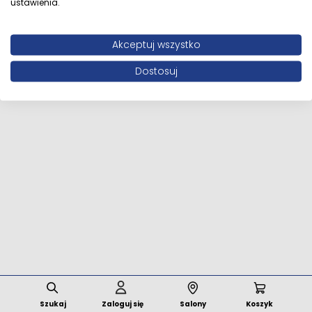
ustawienia.
Wszystkie prawa zastrzeżone © 2026 MFstore.pl /
Akceptuj wszystko
Powered by
Network Interactive
Dostosuj
Szukaj
Zaloguj się
Salony
Koszyk