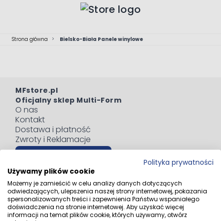
Przejdź do treści
Strona główna
>
Bielsko-Biała Panele winylowe
MFstore.pl
Oficjalny sklep Multi-Form
O nas
Kontakt
Dostawa i płatność
Zwroty i Reklamacje
Odstąp od umowy tutaj
Polityka prywatności
Blog
Używamy plików cookie
Regulaminy
Możemy je zamieścić w celu analizy danych dotyczących
Polityka prywatności
odwiedzających, ulepszenia naszej strony internetowej, pokazania
Informacja o zużytym sprzęcie elektrycznym i
spersonalizowanych treści i zapewnienia Państwu wspaniałego
doświadczenia na stronie internetowej. Aby uzyskać więcej
elektronicznym
informacji na temat plików cookie, których używamy, otwórz