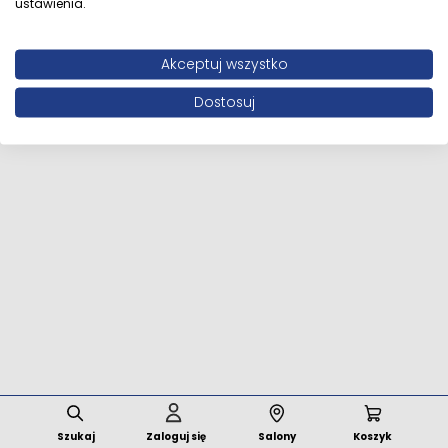
ustawienia.
Wszystkie prawa zastrzeżone © 2026 MFstore.pl /
Akceptuj wszystko
Powered by
Network Interactive
Dostosuj
Szukaj
Zaloguj się
Salony
Koszyk