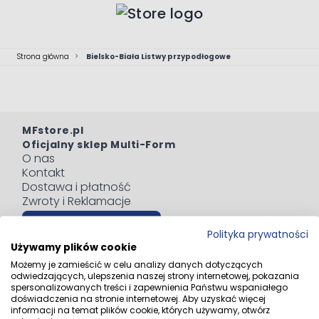
Przejdź do treści
Strona główna
>
Bielsko-Biała Listwy przypodłogowe
MFstore.pl
Oficjalny sklep Multi-Form
O nas
Kontakt
Dostawa i płatność
Zwroty i Reklamacje
Odstąp od umowy tutaj
Polityka prywatności
Blog
Używamy plików cookie
Regulaminy
Możemy je zamieścić w celu analizy danych dotyczących
Polityka prywatności
odwiedzających, ulepszenia naszej strony internetowej, pokazania
Informacja o zużytym sprzęcie elektrycznym i
spersonalizowanych treści i zapewnienia Państwu wspaniałego
doświadczenia na stronie internetowej. Aby uzyskać więcej
elektronicznym
informacji na temat plików cookie, których używamy, otwórz