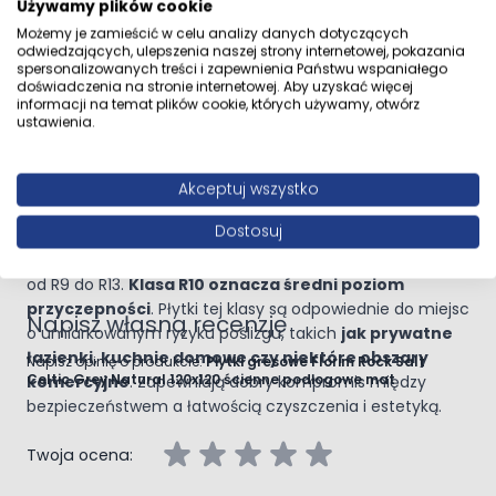
Używamy plików cookie
o.o. 43-100 Tychy ul.
ułatwia dokładne ułożenie ich obok siebie, bez dużych
Fabryczna 11
szczelin. To przyczynia się do uzyskania estetycznego i
Możemy je zamieścić w celu analizy danych dotyczących
odwiedzających, ulepszenia naszej strony internetowej, pokazania
nowoczesnego efektu końcowego.
spersonalizowanych treści i zapewnienia Państwu wspaniałego
Antypoślizgowość
doświadczenia na stronie internetowej. Aby uzyskać więcej
Przejdź do całego opisu
informacji na temat plików cookie, których używamy, otwórz
Antypoślizgowość w przypadku płytek to właściwość
ustawienia.
zapobiegająca poślizgnięciom, szczególnie ważna w
miejscach narażonych na kontakt z wodą lub innymi
śliskimi substancjami. Klasy antypoślizgowości są
Akceptuj wszystko
Opinie klientów
określane przez różne normy i testy, które mierzą
Dostosuj
zdolność płytek do zapewnienia przyczepności.
Zazwyczaj oznaczane jako "R" z liczbowym wskaźnikiem
od R9 do R13.
Klasa R10 oznacza średni poziom
przyczepności
. Płytki tej klasy są odpowiednie do miejsc
Napisz własną recenzję
o umiarkowanym ryzyku poślizgu, takich
jak prywatne
łazienki, kuchnie domowe czy niektóre obszary
Napisz opinię o produkcie:
Płytki gresowe Florim Rock Salt
Celtic Grey Natural 120x120 ścienne podłogowe mat
komercyjne
. Zapewniają dobry kompromis między
bezpieczeństwem a łatwością czyszczenia i estetyką.
Twoja ocena: