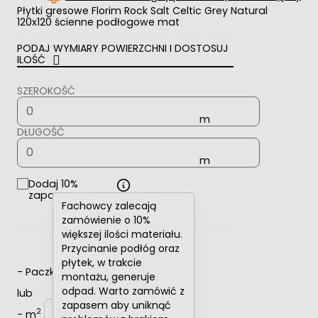
Płytki gresowe Florim Rock Salt Celtic Grey Natural
120x120 ścienne podłogowe mat
PODAJ WYMIARY POWIERZCHNI I DOSTOSUJ
ILOŚĆ
SZEROKOŚĆ
DŁUGOŚĆ
Dodaj 10%
zapasu
Fachowcy zalecają
zamówienie o 10%
większej ilości materiału.
Przycinanie podłóg oraz
płytek, w trakcie
-
Paczki
+
montażu, generuje
odpad. Warto zamówić z
lub
zapasem aby uniknąć
2
-
m
+