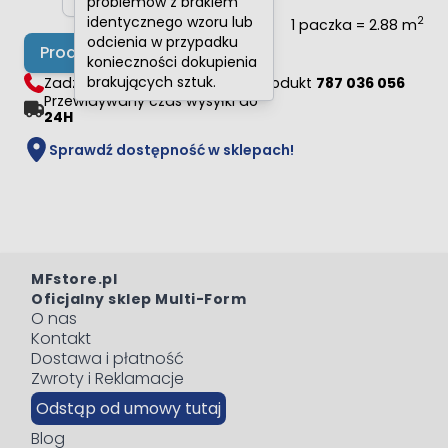
problemów z brakiem
identycznego wzoru lub
2
1 paczka = 2.88 m
odcienia w przypadku
Produkt niedostępny
konieczności dokupienia
brakujących sztuk.
Zadzwoń i zapytaj doradcy o produkt
787 036 056
Przewidywany czas wysyłki do
24H
Sprawdź dostępność w sklepach!
MFstore.pl
Oficjalny sklep Multi-Form
O nas
Kontakt
Dostawa i płatność
Zwroty i Reklamacje
Odstąp od umowy tutaj
Blog