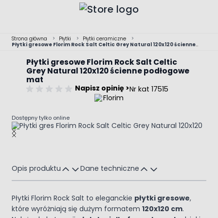
Przejdź do treści
Strona główna
>
Płytki
>
Płytki ceramiczne
>
Płytki gresowe Florim Rock Salt Celtic Grey Natural 120x120 ścienne
podłogowe mat
Płytki gresowe Florim Rock Salt Celtic
Grey Natural 120x120 ścienne podłogowe
mat
Napisz opinię >
Nr kat 17515
Dostępny tylko online
Main image
Click to view image in fullscreen
Opis produktu
Dane techniczne
Płytki Florim Rock Salt to eleganckie
płytki gresowe
,
które wyróżniają się dużym formatem
120x120 cm
.