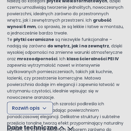
Należą do kategorii
płytek wielkoformatowych
, dzięki
czemu umożliwiają tworzenie jednolitych, nowoczesnych
powierzchni, idealnych zarówno do przestronnych
wnętrz, jak i zewnętrznych przestrzeni. Ich
grubość
wynosi 6 mm
, co sprawia, że są lekkie i łatwe w montażu,
a jednocześnie bardzo trwałe.
Te
płytki ceramiczne
są niezwykle funkcjonalne –
nadają się zarówno
do wnętrz, jak i na zewnątrz
, dzięki
wysokiej odporności na zmienne warunki atmosferyczne
oraz
mrozoodporności
. Ich
klasa ścieralności PEI IV
zapewnia wytrzymałość nawet w intensywnie
użytkowanych pomieszczeniach, takich jak kuchnie,
łazienki, czy przestrzenie komercyjne. Matowa
powierzchnia dodaje im elegancji i zapewnia łatwość w
utrzymaniu czystości, idealnie wpisując się w
nowoczesne aranżacje.
Kolorystyka w odcieniach szarości podkreśla ich
Rozwiń opis
naturalny charakter, nadając powierzchniom
ponadczasowej elegancji. Delikatne struktury i subtelne
przejścia tonalne tworzą efekt przypominający naturalny
Dane techniczne
kamień, co czyni je idealnym wyborem zarówno do