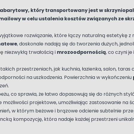
ogabarytowy, który transportowany jest w skrzyniop
 mailowy w celu ustalenia kosztów związanych ze sk
yjątkowe rozwiązanie, które łączy naturalną estetykę z 
rmatowe
, doskonale nadają się do tworzenia dużych, jedno
ię niezwykłą trwałością i
mrozoodpornością
, co czyni 
ich przestrzeniach, jak kuchnia, łazienka, salon, taras 
odporności na uszkodzenia. Powierzchnia w wykończeniu
zeń.
beżu, co sprawia, że łatwo dopasowują się do różnych sty
e możliwości projektowe, umożliwiając zastosowanie na 
eń, w którym beżowe i brązowe odcienie subtelnie przepla
ncką kompozycję, która nadaje każdej przestrzeni unika