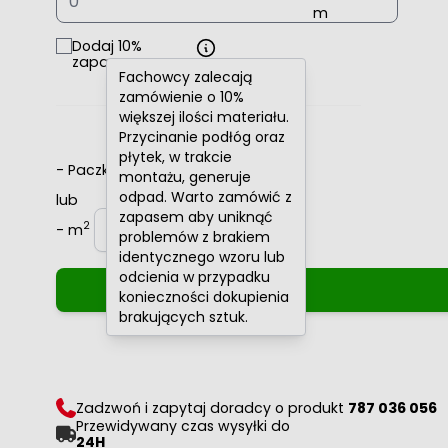
Dodaj 10%
zapasu
Fachowcy zalecają
zamówienie o 10%
większej ilości materiału.
Przycinanie podłóg oraz
płytek, w trakcie
-
Paczki
+
montażu, generuje
odpad. Warto zamówić z
lub
zapasem aby uniknąć
2
-
m
+
problemów z brakiem
identycznego wzoru lub
odcienia w przypadku
konieczności dokupienia
brakujących sztuk.
Zadzwoń i zapytaj doradcy o produkt
787 036 056
Przewidywany czas wysyłki do
24H