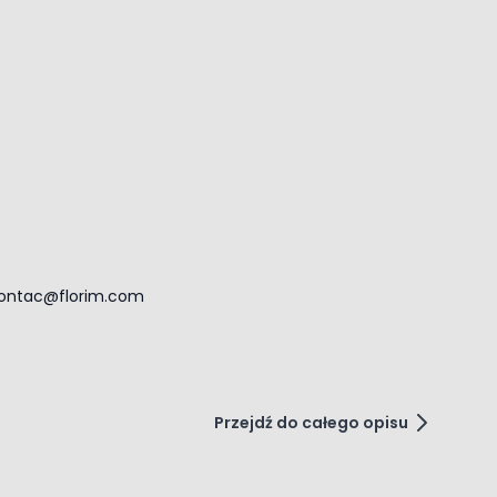
 na uszkodzenia mechaniczne i ścieranie
.
łodze oraz ścianach
. Świetnie pasować będą w
zelin, co przyczynia się do uzyskania
ontac@florim.com
i imitują wygląd drogich kamieni co dodaje
iejsze i większe.
Przejdź do całego opisu