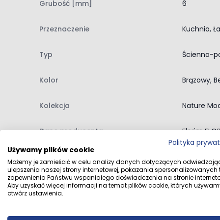
długotrwałym użytkowaniu i funkcjonalności.
Grubość [mm]
6
Zastosowanie we wnętrzach i na zewnątrz
Przeznaczenie
Kuchnia, Ła
Oferowane płytki są produktem wysokiej jakości,
Idealnie sprawdzają się zarówno
we wnętrzach, 
Typ
Ścienno-p
łazience, kuchni, salonie czy w kortarzach, a dzięk
Rektyfikacja
Kolor
Brązowy, B
Płytki te są rektyfikowane co oznacza, że ich
kraw
Dzięki tej obróbce, płytki mają równoległe boki, co
Kolekcja
Nature Mo
estetycznego i nowoczesnego efektu końcowego
Poler
Dane producenta
Florim FLO
Poler w płytkach to wykończenie nadające im lustrz
Polityka prywa
Używamy plików cookie
wnętrzom luksusu. Polerowane płytki świetnie rozpr
Dane dystrybutora
MULTI-FORM 
Możemy je zamieścić w celu analizy danych dotyczących odwiedzają
ulepszenia naszej strony internetowej, pokazania spersonalizowanych tr
zapewnienia Państwu wspaniałego doświadczenia na stronie interneto
Aby uzyskać więcej informacji na temat plików cookie, których używam
otwórz ustawienia.