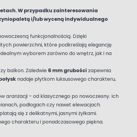
aletach. W przypadku zainteresowania
rzyniopaletą i/lub wyceną indywidualnego
nowoczesną funkcjonalnością. Dzięki
litych powierzchni, które podkreślają elegancję
je idealnym wyborem zarówno do wnętrz, jak i na
czy balkon. Zaledwie
6 mm grubości
zapewnia
połysk
nadaje płytkom luksusowego charakteru,
lów aranżacji – od klasycznego po nowoczesny. Ich
ścianach, podłogach czy nawet elewacjach.
tają się z delikatnymi, jasnymi żyłkami.
lnego charakteru i ponadczasowego piękna.