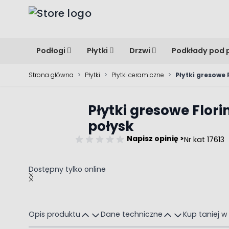
Przejdź do treści
Podłogi
Płytki
Drzwi
Podkłady pod 
Strona główna
>
Płytki
>
Płytki ceramiczne
>
Płytki gresowe
Płytki gresowe Flo
połysk
Napisz opinię >
Nr kat 17613
Dostępny tylko online
Main image
Click to view image in fullscreen
Opis produktu
Dane techniczne
Kup taniej w