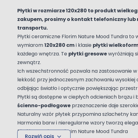
Płytki w rozmiarze 120x280 to produkt wielk
zakupem, prosimy o kontakt telefoniczny lub
transportu.
Płytki ceramiczne Florim Nature Mood Tundra to w
wymiarom
120x280 cm
i klasie
płytki wielkofo
każdego wnętrza. Te
płytki gresowe
wyróżniają s
zewnątrz.
Ich wszechstronność pozwala na zastosowanie w tak
lekkość przy jednoczesnym zachowaniu wysokiej 
odbijając światło i optycznie powiększając przestr
Płytki są dostępne w ciepłych odcieniach brązu i 
ścienno-podłogowe
przeznaczenie daje szeroki
Naturalny wzór płytek przypomina szlachetny kami
Harmonia barw i nieregularne wzory tworzą elega
Płytki ceramiczne Florim Nature Mood Tundra
Rozwiń opis