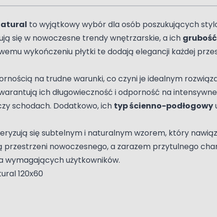
Natural
to wyjątkowy wybór dla osób poszukujących sty
isują się w nowoczesne trendy wnętrzarskie, a ich
grubość
wemu wykończeniu płytki te dodają elegancji każdej prze
pornością na trudne warunki, co czyni je idealnym rozwiąz
arantują ich długowieczność i odporność na intensywne 
h czy schodach. Dodatkowo, ich
typ ścienno-podłogowy
yzują się subtelnym i naturalnym wzorem, który nawiązuje
ją przestrzeni nowoczesnego, a zarazem przytulnego ch
dla wymagających użytkowników.
tural 120x60