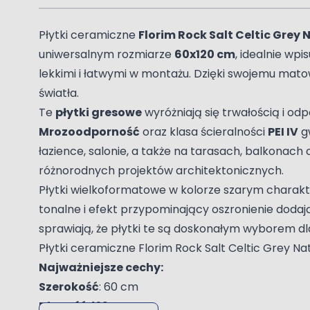
Płytki ceramiczne
Florim Rock Salt Celtic Grey 
uniwersalnym rozmiarze
60x120 cm
, idealnie wp
lekkimi i łatwymi w montażu. Dzięki swojemu mato
światła.
Te
płytki gresowe
wyróżniają się trwałością i od
Mrozoodporność
oraz klasa ścieralności
PEI IV
gw
łazience, salonie, a także na tarasach, balkonac
różnorodnych projektów architektonicznych.
Płytki wielkoformatowe w kolorze szarym charakter
tonalne i efekt przypominający oszronienie doda
sprawiają, że płytki te są doskonałym wyborem 
Płytki ceramiczne Florim Rock Salt Celtic Grey Na
Najważniejsze cechy:
Szerokość
: 60 cm
Długość
: 120 cm