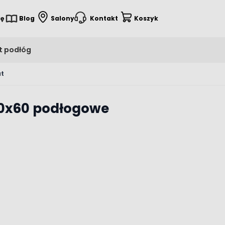
ię
Blog
Salony
Kontakt
Koszyk
t podłóg
at
120x60 podłogowe