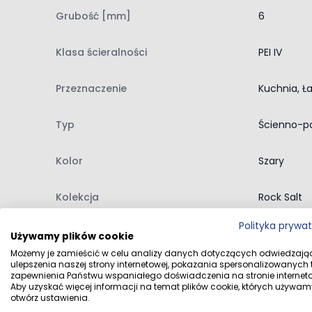
Idealnie sprawdzają się zarówno
we wnętrzach, 
Grubość [mm]
6
łazience, kuchni, salonie czy w kortarzach, a dzięk
Klasa ścieralności
PEI IV
Rektyfikacja
Płytki te są rektyfikowane co oznacza, że ich
kraw
Przeznaczenie
Kuchnia, Ła
Dzięki tej obróbce, płytki mają równoległe boki, co
estetycznego i nowoczesnego efektu końcowego
Typ
Ścienno-p
Antypoślizgowość
Antypoślizgowość w przypadku płytek to właściwo
Kolor
Szary
innymi śliskimi substancjami. Klasy antypoślizgow
Zazwyczaj oznaczane jako "R" z liczbowym wskaźni
Kolekcja
Rock Salt
miejsc o umiarkowanym ryzyku poślizgu, takich
ja
Polityka prywa
kompromis między bezpieczeństwem a łatwością c
Dane producenta
Florim FLO
Używamy plików cookie
Możemy je zamieścić w celu analizy danych dotyczących odwiedzają
ulepszenia naszej strony internetowej, pokazania spersonalizowanych tr
Dane dystrybutora
MULTI-FORM 
zapewnienia Państwu wspaniałego doświadczenia na stronie interneto
Aby uzyskać więcej informacji na temat plików cookie, których używam
otwórz ustawienia.