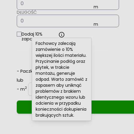
DŁUGOŚĆ
Dodaj 10%
zapasu
Fachowcy zalecają
zamówienie o 10%
większej ilości materiału.
Przycinanie podłóg oraz
płytek, w trakcie
-
Paczki
+
montażu, generuje
odpad. Warto zamówić z
lub
zapasem aby uniknąć
2
-
m
+
problemów z brakiem
identycznego wzoru lub
odcienia w przypadku
konieczności dokupienia
brakujących sztuk.