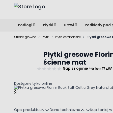
Przejdź do treści
Podłogi
Płytki
Drzwi
Podkłady pod 
Strona główna
>
Płytki
>
Płytki ceramiczne
>
Płytki gresowe
Płytki gresowe Flor
ścienne mat
Napisz opinię >
Nr kat 17488
Dostępny tylko online
Main image
Click to view image in fullscreen
Opis produktu
Dane techniczne
Kup taniej w