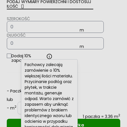
PODAJ WYMIARY POWIERZCHNI I DOSTOSUJ
ILOŚĆ
SZEROKOŚĆ
DŁUGOŚĆ
Dodaj 10%
zapasu
Fachowcy zalecają
zamówienie o 10%
większej ilości materiału.
Przycinanie podłóg oraz
płytek, w trakcie
-
Paczki
+
montażu, generuje
odpad. Warto zamówić z
lub
zapasem aby uniknąć
2
-
m
+
problemów z brakiem
identycznego wzoru lub
2
1 paczka = 3.36 m
odcienia w przypadku
Dodaj do koszyka
konieczności dokupienia