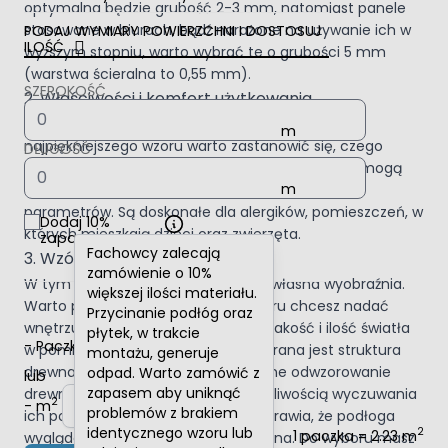
optymalna będzie grubość 2-3 mm, natomiast panele
stosowane w biurach, bądź narażone na używanie ich w
PODAJ WYMIARY POWIERZCHNI I DOSTOSUJ
ILOŚĆ
wyższym stopniu, warto wybrać te o grubości 5 mm
(warstwa ścieralna to 0,55 mm).
SZEROKOŚĆ
2. Właściwości i komfort użytkowania
Przed rozpoczęciem zakupów i wybraniem
najpiękniejszego wzoru warto zastanowić się, czego
DŁUGOŚĆ
oczekujemy od naszej podłogi. Panele winylowe mogą
dawać nam wiele możliwości w zależności od ich
parametrów. Są doskonałe dla alergików, pomieszczeń, w
Dodaj 10%
których mieszkają dzieci oraz zwierzęta.
zapasu
Fachowcy zalecają
3. Wzór i dekor
zamówienie o 10%
W tym miejscu ogranicza Cię tylko własna wyobraźnia.
większej ilości materiału.
Warto przemyśleć jakiego charakteru chcesz nadać
Przycinanie podłóg oraz
wnętrzu, a także zwrócić uwagę na jakość i ilość światła
płytek, w trakcie
-
Paczki
+
w pomieszczeniu. Najchętniej wybierana jest struktura
montażu, generuje
drewna, która zawiera w sobie idealne odwzorowanie
odpad. Warto zamówić z
lub
zapasem aby uniknąć
drewnianych słojów, włącznie z możliwością wyczuwania
2
-
m
+
problemów z brakiem
ich poprzez dotyk, to rozwiązanie sprawia, że podłoga
identycznego wzoru lub
2
1 paczka = 2.23 m
wygląda naturalnie, niczym drewniana. Do wyboru masz