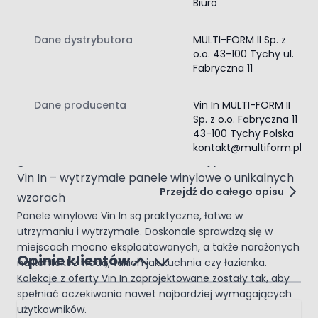
Biuro
Paleta:
147.18 m²
Ilość sztuk w opakowaniu:
10 szt.
Panele ze zintegrowanym podkładem XPS
Dane dystrybutora
MULTI-FORM II Sp. z
Ogrzewanie podłogowe:
Tak (wszystkie rodzaje)
o.o. 43-100 Tychy ul.
Gwarancja:
15 lat
Fabryczna 11
Gwarancja dla pomieszczeń użyteczności publicznej:
8
lat
Dane producenta
Vin In MULTI-FORM II
Dla pomieszczeń użytku publicznego:
Tak
Sp. z o.o. Fabryczna 11
Układanie bez kleju:
Tak
43-100 Tychy Polska
Zastosowanie:
Pokój dzienny, przedpokój, biuro,
kontakt@multiform.pl
gabinet, salon, kuchnia, łazienka, sypialnia
Vin In – wytrzymałe panele winylowe o unikalnych
Przejdź do całego opisu
wzorach
Panele winylowe Vin In są praktyczne, łatwe w
utrzymaniu i wytrzymałe. Doskonale sprawdzą się w
miejscach mocno eksploatowanych, a także narażonych
Opinie klientów
na kontakt z wodą, takich jak kuchnia czy łazienka.
Kolekcje z oferty Vin In zaprojektowane zostały tak, aby
spełniać oczekiwania nawet najbardziej wymagających
użytkowników.