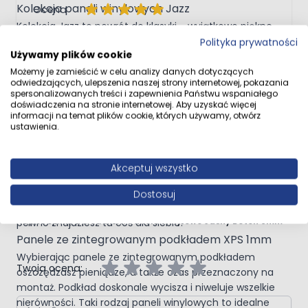
Kolekcja paneli winylowych Jazz
Ocena
Kolekcja Jazz to powrót do klasyki - wyjątkowo piękne
Betonowe panele
dębowe dekory
z wyraźnie podkreślonym usłojeniem w
Polityka prywatności
Recenzowany przez
Zadowolony klient
Używamy plików cookie
tradycyjnych, naturalnych odcieniach dębu, a także,
4 września 2024
4.09.2024
specjalnie dla fanów wnętrz o nowoczesnym
Możemy je zamieścić w celu analizy danych dotyczących
Panele mają bardzo realistyczny wygląd betonu,
odwiedzających, ulepszenia naszej strony internetowej, pokazania
charakterze, dwa
dekory kamienne
w tonie zimnych
co dodało wnętrzu uroku.
spersonalizowanych treści i zapewnienia Państwu wspaniałego
szarości.
doświadczenia na stronie internetowej. Aby uzyskać więcej
informacji na temat plików cookie, których używamy, otwórz
Struktura synchroniczna
czyli perfekcyjne
ustawienia.
odwzorowanie faktury drewna, którą dodatkowo
podkreśla 4-stronna V-fuga, to wszystko daje wrażenie
Pokaż
prawdziwych drewnianych desek.
Akceptuj wszystko
Obok tej kolekcji nie da się przejść obojętnie dzięki
szerokiej gamie dekorów, od powracającej do mody,
Dostosuj
Napisz własną recenzję
klasycznej, jodełki, aż po nowoczesne płytki betonowe, na
Napisz opinię o produkcie:
Panele Winylowe Jasny Beton 6mm
pewno znajdziesz tu coś dla siebie!
Panele ze zintegrowanym podkładem XPS 1mm
Wybierając panele ze zintegrowanym podkładem
Twoja ocena:
oszczędzasz pieniądze, a także czas przeznaczony na
montaż. Podkład doskonale wycisza i niweluje wszelkie
Autor
nierówności. Taki rodzaj paneli winylowych to idealne