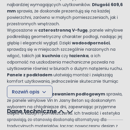
najbardziej wymagających użytkowników.
Długość 609,6
mm
sprawia, że doskonale prezentują się na każdej
powierzchni, zarówno w małych pomieszczeniach, jak i
przestronnych wnętrzach.
Wyposażone w
czterostronną V-fugę
, panele winylowe
podkreślają geometryczny charakter podłogi, nadając jej
głębię i elegancki wygląd. Dzięki
wodoodporności
,
sprawdzą się w miejscach szczególnie narażonych na
wilgoć, takich jak
kuchnia
czy
łazienka
, a ich
odporność na uszkodzenia mechaniczne pozwala na
użytkowanie również w biurach o dużym natężeniu ruchu.
Panele z podkładem
ułatwiają montaż i zwiększają
komfort użytkowania, jednocześnie skutecznie tłumiąc
dźwięki.
Rozwiń opis
Kompatybilność z
ogrzewaniem podłogowym
sprawia,
że panele winylowe Vin In Jasny Beton są doskonałym
wyborem na chłodniejsze dni, zapewniając przyjemne
Dane techniczne
ciepło w każdym pomieszczeniu. Ich trwałość i estetyka
sprawiają, że stanowią doskonałą alternatywę dla
tradycyjnych materiałów, łącząc nowoczesny design z