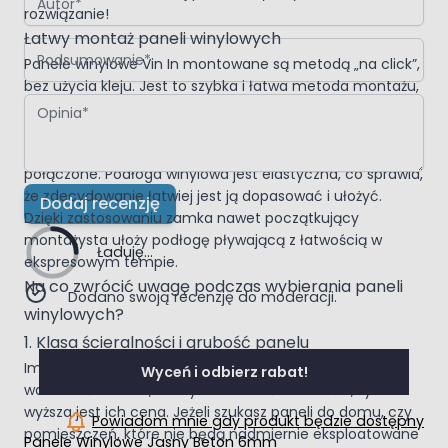
rozwiązanie!
Łatwy montaż paneli winylowych
Podsumowanie
Panele winylowe Vin In montowane są metodą „na click”,
bez użycia kleju. Jest to szybka i łatwa metoda montażu,
Opinia
każdy panel ma odpowiednią wypustkę i rowek, które
należy połączyć ze sobą, po usłyszeniu „kliknięcia” mamy
pewność, że deski zostały ze sobą odpowiednio
połączone. Podłoga winylowa jest elastyczna, co sprawia,
że zdecydowanie łatwiej jest ją dopasować i ułożyć.
Dodaj recenzję
Dzięki zastosowaniu zamka nawet początkujący
montażysta ułoży podłogę pływającą z łatwością w
Ładuję...
ekspresowym tempie.
Na co zwrócić uwagę podczas wybierania paneli
Dodano swoją recenzję do moderacji.
winylowych?
1. Klasa ścieralności i grubość panelu
Im grubszy jest panel winylowy, tym grubsza jest jego
Wyceń i odbierz rabat!
warstwa ścieralna, im wyższa klasa ścieralności, tym
wyższa jest ich cena. Jeżeli szukasz paneli do domu, czy
Powiadom mnie gdy produkt będzie dostępny
pomieszczeń, które nie będą nadmiernie eksploatowane
Panele Winylowe Jasny Beton 6mm