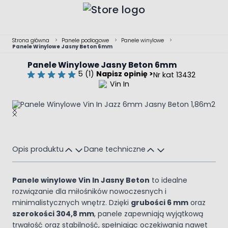
Przejdź do treści
Strona główna
>
Panele podłogowe
>
Panele winylowe
>
Panele Winylowe Jasny Beton 6mm
Panele Winylowe Jasny Beton 6mm
5 (1)
Napisz opinię >
Nr kat 13432
Main image
Click to view image in fullscreen
Opis produktu
Dane techniczne
Panele winylowe Vin In Jasny Beton
to idealne
rozwiązanie dla miłośników nowoczesnych i
minimalistycznych wnętrz. Dzięki
grubości 6 mm
oraz
szerokości 304,8 mm
, panele zapewniają wyjątkową
trwałość oraz stabilność, spełniając oczekiwania nawet