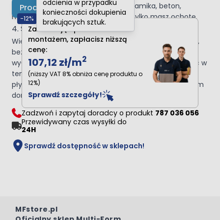
odcienia w przypadku
również mnóstwo innych opcji – ceramika, beton,
Produkt niedostępny
konieczności dokupienia
możesz urządzić swoje wnętrze jak tylko masz ochotę.
-12%
brakujących sztuk.
4. Sposób montażu
Zamawiając produkt z
montażem, zapłacisz niższą
Wiele paneli winylowych możemy ułożyć samodzielnie,
cenę:
bez potrzeby używania dodatkowych narzędzi i kleju,
2
107,12 zł
/m
wyłącznie stosując się do zaleceń z instrukcji, aby móc w
ten sposób poradzić sobie z układaniem podłogi
(niższy VAT 8% obniża cenę produktu o
12%)
pływającej, a przy okazji zostać bohaterem we własnym
Sprawdź szczegóły!
domu, warto wybrać panele łączone na zatrzask.
Zadzwoń i zapytaj doradcy o produkt
787 036 056
Przewidywany czas wysyłki do
24H
Sprawdź dostępność w sklepach!
MFstore.pl
Oficjalny sklep Multi-Form