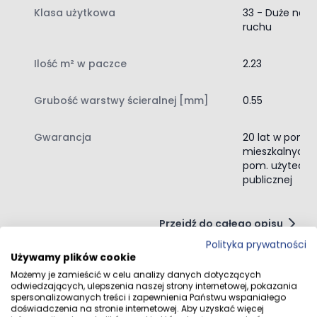
Zapewniają bezpieczeństwo użytkowania w każdym
Klasa użytkowa
33 - Duże natę
miejscu, szczególnie tam, gdzie ważna jest stabilność.
ruchu
Redukcja hałasu:
Ilość m² w paczce
2.23
Gwarantują ciszę i spokój, skutecznie tłumiąc dźwięki
kroków i codzienne odgłosy.
Grubość warstwy ścieralnej [mm]
0.55
Ciepła i przyjemna w dotyku powierzchnia:
Gwarancja
20 lat w pom.
Są naturalne i komfortowe dla stóp, nie dając uczucia
mieszkalnych, 
chłodu, jak tradycyjne płytki.
pom. użyteczn
publicznej
Przejdź do całego opisu
Polityka prywatności
Używamy plików cookie
Możemy je zamieścić w celu analizy danych dotyczących
odwiedzających, ulepszenia naszej strony internetowej, pokazania
Opinie klientów
spersonalizowanych treści i zapewnienia Państwu wspaniałego
doświadczenia na stronie internetowej. Aby uzyskać więcej