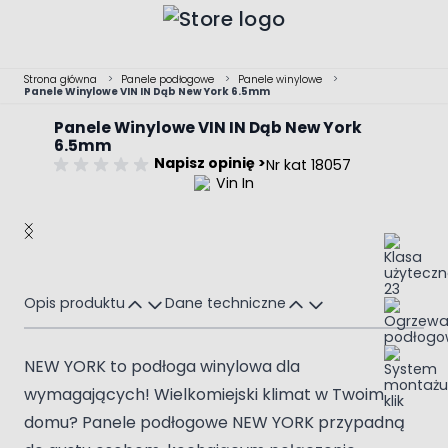
Przejdź do treści
Strona główna
>
Panele podłogowe
>
Panele winylowe
>
Panele Winylowe VIN IN Dąb New York 6.5mm
Panele Winylowe VIN IN Dąb New York
6.5mm
Napisz opinię >
Nr kat 18057
Main image
Click to view image in fullscreen
Opis produktu
Dane techniczne
NEW YORK to podłoga winylowa dla
wymagających! Wielkomiejski klimat w Twoim
domu? Panele podłogowe NEW YORK przypadną