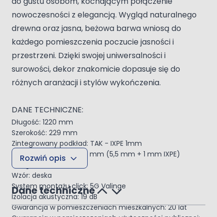
do gustu osobom, kochającym połączenie
nowoczesności z elegancją. Wygląd naturalnego
drewna oraz jasna, beżowa barwa wniosą do
każdego pomieszczenia poczucie jasności i
przestrzeni. Dzięki swojej uniwersalności i
surowości, dekor znakomicie dopasuje się do
różnych aranżacji i stylów wykończenia.
DANE TECHNICZNE:
Długość: 1220 mm
Szerokość: 229 mm
Zintegrowany podkład: TAK - IXPE 1mm
Grubość całkowita: 6,5 mm (5,5 mm + 1 mm IXPE)
Rozwiń opis
V fuga: Tak 4 stronna
Wzór: deska
System montażu click: 5G Valinge
Dane techniczne
Izolacja akustyczna: 19 dB
Gwarancja w pomieszczeniach mieszkalnych: 20 lat