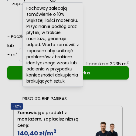
zapasu
Fachowcy zalecają
zamówienie o 10%
większej ilości materiału.
Przycinanie podłóg oraz
płytek, w trakcie
-
Paczki
+
montażu, generuje
odpad. Warto zamówić z
lub
zapasem aby uniknąć
2
-
m
+
problemów z brakiem
identycznego wzoru lub
2
1 paczka = 2.235 m
odcienia w przypadku
Dodaj do koszyka
konieczności dokupienia
brakujących sztuk.
Oblicz raty
0%
RRSO 0% BNP PARIBAS
-12%
Zamawiając produkt z
montażem, zapłacisz niższą
cenę:
2
140,40 zł
/m