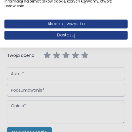
informacji na temat plików cookie, których używamy, otwórz
ustawienia.
Napisz własną recenzję
Akceptuj wszystko
Napisz opinię o produkcie:
Panele Winylowe VIN IN Dąb New
Dostosuj
York 6.5mm
Twoja ocena:
Autor
Podsumowanie
Opinia