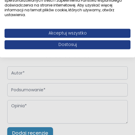
spersonalizowanych treści i zapewnienia Państwu wspaniałego
doświadczenia na stronie internetowej. Aby uzyskać więcej
informacji na temat plików cookie, których używamy, otwórz
ustawienia.
Napisz własną recenzję
Napisz opinię o produkcie:
Panele Winylowe Jodełka VIN IN Dąb
Akceptuj wszystko
Walker 6mm
Dostosuj
Twoja ocena:
Autor
Podsumowanie
Opinia
Dodaj recenzję