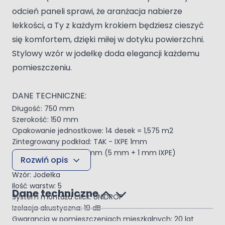
odcień paneli sprawi, że aranżacja nabierze
lekkości, a Ty z każdym krokiem będziesz cieszyć
się komfortem, dzięki miłej w dotyku powierzchni.
Stylowy wzór w jodełkę doda elegancji każdemu
pomieszczeniu.
DANE TECHNICZNE:
Długość: 750 mm
Szerokość: 150 mm
Opakowanie jednostkowe: 14 desek = 1,575 m2
Zintegrowany podkład: TAK - IXPE 1mm
Grubość całkowita: 6 mm (5 mm + 1 mm IXPE)
Rozwiń opis
V fuga: Tak 4 stronna
Wzór: Jodełka
Ilość warstw: 5
Dane techniczne
System montażu click: UNIDROP
Izolacja akustyczna: 19 dB
Gwarancja w pomieszczeniach mieszkalnych: 20 lat