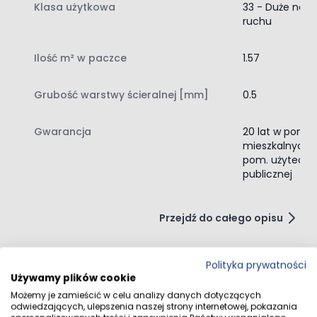
Klasa użytkowa
33 - Duże natę
Redukcja hałasu
ruchu
Panele doskonale tłumią dźwięki kroków i codziennego
użytkowania, co poprawia komfort akustyczny w domu.
Ilość m² w paczce
1.57
Łatwość w utrzymaniu czystości
Nie musisz obawiać się zniekształceń po myciu – nawet
Grubość warstwy ścieralnej [mm]
0.5
większa ilość wody nie wpływa negatywnie na trwałość
paneli.
Antypoślizgowa powierzchnia
Gwarancja
20 lat w pom.
mieszkalnych, 
Zapewniają bezpieczeństwo użytkowania, co jest
pom. użyteczn
szczególnie ważne dla rodzin z dziećmi i osób starszych.
publicznej
Przejdź do całego opisu
Polityka prywatności
Używamy plików cookie
Opinie klientów
Możemy je zamieścić w celu analizy danych dotyczących
odwiedzających, ulepszenia naszej strony internetowej, pokazania