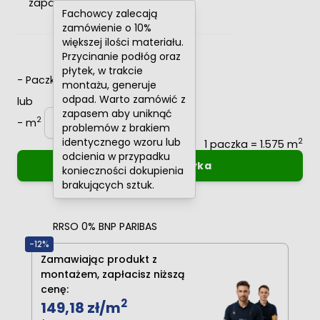
zapasu
Fachowcy zalecają
zamówienie o 10%
większej ilości materiału.
Przycinanie podłóg oraz
płytek, w trakcie
-
Paczki
+
montażu, generuje
odpad. Warto zamówić z
lub
zapasem aby uniknąć
2
-
m
+
problemów z brakiem
identycznego wzoru lub
2
1 paczka = 1.575 m
odcienia w przypadku
Dodaj do koszyka
konieczności dokupienia
brakujących sztuk.
Oblicz raty
0%
RRSO 0% BNP PARIBAS
-12%
Zamawiając produkt z
montażem, zapłacisz niższą
cenę:
2
149,18 zł
/m