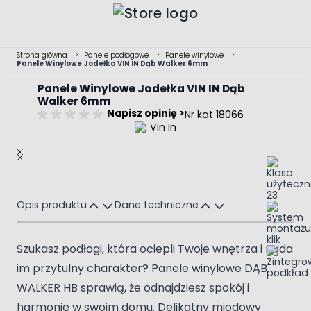
Przejdź do treści
Strona główna
>
Panele podłogowe
>
Panele winylowe
>
Panele Winylowe Jodełka VIN IN Dąb Walker 6mm
Panele Winylowe Jodełka VIN IN Dąb
Walker 6mm
Napisz opinię >
Nr kat 18066
Main image
Click to view image in fullscreen
Opis produktu
Dane techniczne
Szukasz podłogi, która ociepli Twoje wnętrza i nada
im przytulny charakter? Panele winylowe DĄB
WALKER HB sprawią, że odnajdziesz spokój i
harmonię w swoim domu. Delikatny miodowy