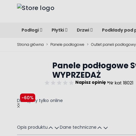
Przejdź do treści
Podłogi
Płytki
Drzwi
Podkłady pod 
Strona główna
>
Panele podłogowe
>
Outlet paneli podłogow
Panele podłogowe S
WYPRZEDAŻ
Napisz opinię >
Nr kat 18021
-60%
Dostępny tylko online
Main image
Click to view image in fullscreen
Opis produktu
Dane techniczne