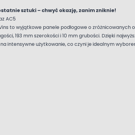
statnie sztuki – chwyć okazję, zanim zniknie!
raz AC5
des Vins to wyjątkowe panele podłogowe o zróżnicowanych
ości, 193 mm szerokości i 10 mm grubości.
Dzięki najwyżs
e na intensywne użytkowanie, co czyni je idealnym wybor