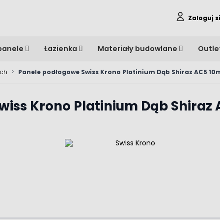
Zaloguj s
panele
Łazienka
Materiały budowlane
Outle
ych
>
Panele podłogowe Swiss Krono Platinium Dąb Shiraz AC5 
wiss Krono Platinium Dąb Shira