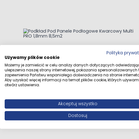
Navigating through the elements of the carousel is possi
Press to skip carousel
Press to go to carousel navigation
Podkład Pod Panele Podłogowe Kwarcowy Mult
Polityka prywa
Używamy plików cookie
Możemy je zamieścić w celu analizy danych dotyczących odwiedzają
ulepszenia naszej strony internetowej, pokazania spersonalizowanych tr
223,90 zł
zapewnienia Państwu wspaniałego doświadczenia na stronie interneto
Aby uzyskać więcej informacji na temat plików cookie, których używam
otwórz ustawienia.
Akceptuj wszystko
Dostosuj