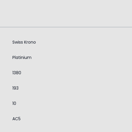
Swiss Krono
Platinium
1380
193
10
AC5