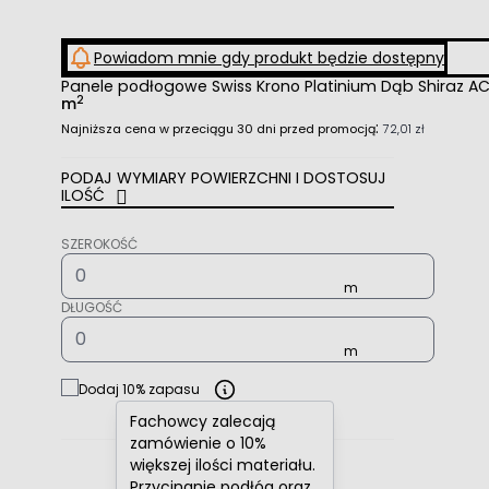
Powiadom mnie gdy produkt będzie dostępny
Panele podłogowe Swiss Krono Platinium Dąb Shiraz
2
m
:
Najniższa cena w przeciągu 30 dni przed promocją
72,01 zł
PODAJ WYMIARY POWIERZCHNI I DOSTOSUJ
ILOŚĆ
SZEROKOŚĆ
DŁUGOŚĆ
Dodaj 10% zapasu
Fachowcy zalecają
zamówienie o 10%
większej ilości materiału.
Przycinanie podłóg oraz