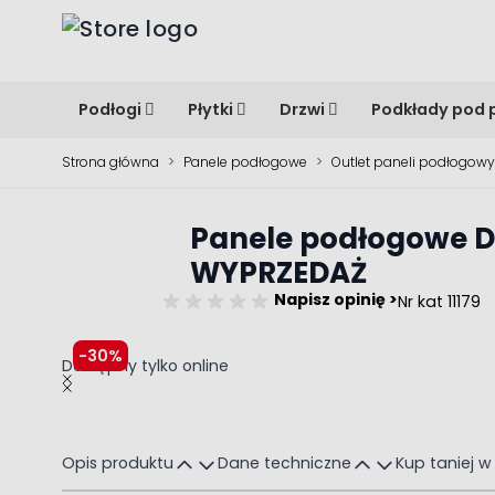
Przejdź do treści
Podłogi
Płytki
Drzwi
Podkłady pod 
Strona główna
>
Panele podłogowe
>
Outlet paneli podłogow
Panele podłogowe 
WYPRZEDAŻ
Napisz opinię >
Nr kat 11179
-30%
Dostępny tylko online
Main image
Click to view image in fullscreen
Opis produktu
Dane techniczne
Kup taniej w