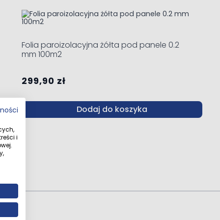
ble using the tab key. You can skip the carousel or go straight 
Folia paroizolacyjna żółta pod panele 0.2
mm 100m2
299,90 zł
Dodaj do koszyka
tności
cych,
eści i
wej.
y,