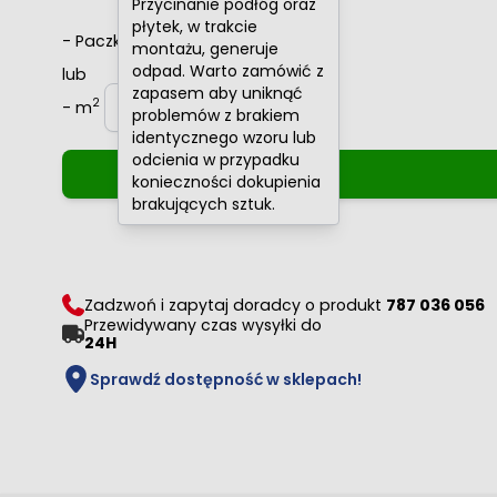
Przycinanie podłóg oraz
płytek, w trakcie
-
Paczki
+
montażu, generuje
odpad. Warto zamówić z
lub
zapasem aby uniknąć
2
-
m
+
problemów z brakiem
identycznego wzoru lub
odcienia w przypadku
konieczności dokupienia
brakujących sztuk.
Zadzwoń i zapytaj doradcy o produkt
787 036 056
Przewidywany czas wysyłki do
24H
Sprawdź dostępność w sklepach!