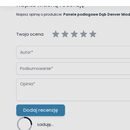
Napisz własną recenzję
Napisz opinię o produkcie:
Twoja ocena:
Autor
Podsumowanie
Opinia
Dodaj recenzję
Ładuję...