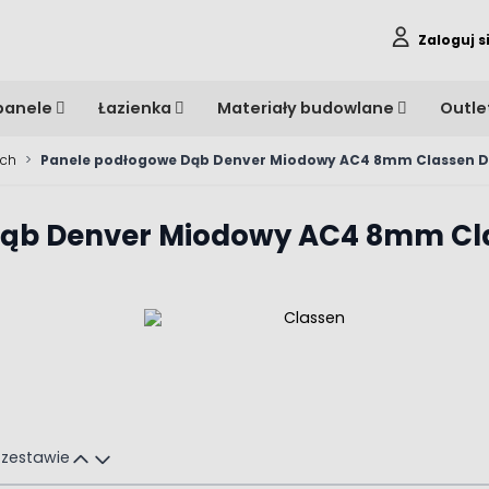
Zaloguj s
panele
Łazienka
Materiały budowlane
Outle
ych
>
Panele podłogowe Dąb Denver Miodowy AC4 8mm Classen 
Dąb Denver Miodowy AC4 8mm Cl
 zestawie