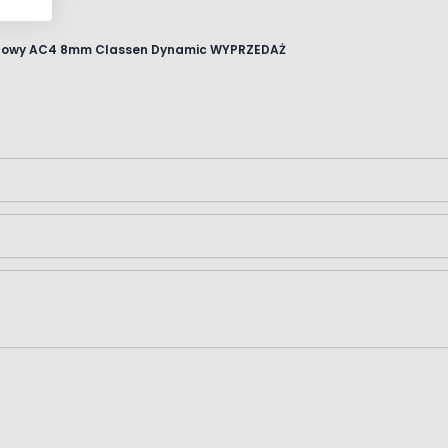
Panele podłogowe Dąb Denver Miodowy AC4 8mm Classen Dynamic WYPRZEDAŻ