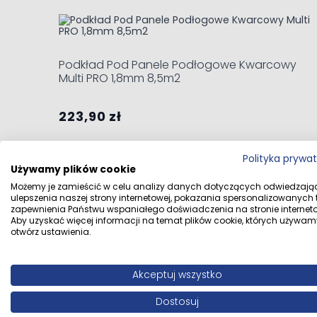
Navigating through the elements of the carousel is possi
Press to skip carousel
Press to go to carousel navigation
Podkład Pod Panele Podłogowe Kwarcowy
Multi PRO 1,8mm 8,5m2
223,90 zł
Dodaj do koszyka
Polityka prywa
Używamy plików cookie
Możemy je zamieścić w celu analizy danych dotyczących odwiedzają
ulepszenia naszej strony internetowej, pokazania spersonalizowanych tr
zapewnienia Państwu wspaniałego doświadczenia na stronie interneto
Aby uzyskać więcej informacji na temat plików cookie, których używam
otwórz ustawienia.
Opinie klientów
Akceptuj wszystko
Dostosuj