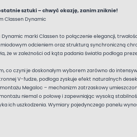
statnie sztuki – chwyć okazję, zanim zniknie!
m Classen Dynamic
Dynamic marki Classen to połączenie elegancji, trwałoś
 miodowym odcieniem oraz strukturą synchroniczną chr
ia, że w zależności od kąta padania światła podłoga prez
 mm, co czyni je doskonałym wyborem zarówno do intensy
stronnej V-fudze, podłoga zyskuje efekt naturalnych dese
 montażu Megaloc – mechanizm zatrzaskowy umieszczony n
ontażu niemal o połowę i zapewniając wysoką stabilność.
a ich uszkodzenia. Wymiary pojedynczego panelu wynos