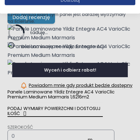
Dostosuj
użytkowania podłogi w warunkach laboratoryjnych.
Zgodnie z normą wyróżnia się 5 klas (od AC1 do AC5),
czym wyższa klasa tym panel jest bardziej wytrzymały
Dodaj recenzję
na ścieranie.
Ładuję...
Dodano swoją recenzję do moderacji.
Wyceń i odbierz rabat!
Powiadom mnie gdy produkt będzie dostępny
Panele Laminowane Yildiz Entegre AC4 VarioClic
Premium Medium Marmaris 1,6216m2
PODAJ WYMIARY POWIERZCHNI I DOSTOSUJ
ILOŚĆ
SZEROKOŚĆ