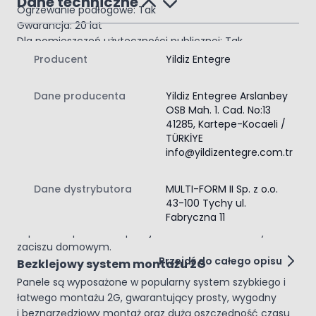
Dane techniczne
Ogrzewanie podłogowe: Tak
Gwarancja: 20 lat
Dla pomieszczeń użyteczności publicznej: Tak
Układanie bez kleju: Tak
Producent
Yildiz Entegre
Kolekcja VarioClic Premium Medium
Kolekcja paneli laminowanich VarioClic Premium Medium
Dane producenta
Yildiz Entegree Arslanbey
to odzwierciedlenie elegancji, klasy i wyczucia stylu, a to
OSB Mah. 1. Cad. No:13
wszystko dzięki wysokiej jakości wykonania i idealnie
41285, Kartepe-Kocaeli /
TÜRKİYE
odwzorowanym dekorom drewna zatopionym w
info@yildizentegre.com.tr
strukturze 3D. Podłoga stworzona do zadań specjalnych,
ponadprzeciętna trwałość, zaprojektowana wysoka
odporność na zarysowania i uderzenia idealnie sprawdzi
Dane dystrybutora
MULTI-FORM II Sp. z o.o.
się zarówno w domu, jak i przestrzeniach publicznych.
43-100 Tychy ul.
Dzięki wysokiemu poziomowi redukcji dźwięków podłoga
Fabryczna 11
zapewni Ci poczucie spokoju i komfortu we własnym
zaciszu domowym.
Przejdź do całego opisu
Bezklejowy system montażu 2G
Panele są wyposażone w popularny system szybkiego i
łatwego montażu 2G, gwarantujący prosty, wygodny
i beznarzędziowy montaż oraz dużą oszczędność czasu