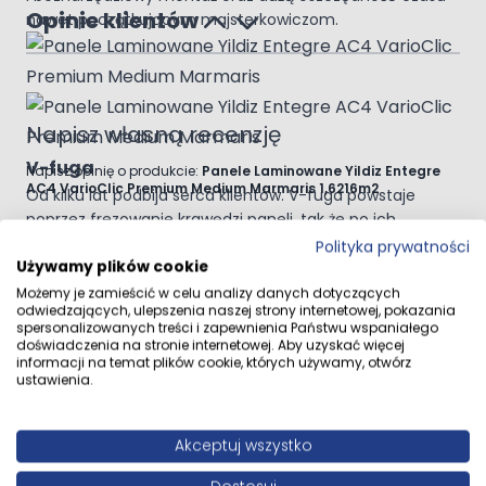
Opinie klientów
nawet początkującym majsterkowiczom.
Napisz własną recenzję
V-fuga
Napisz opinię o produkcie:
Panele Laminowane Yildiz Entegre
AC4 VarioClic Premium Medium Marmaris 1,6216m2
Od kilku lat podbija serca klientów. V-fuga powstaje
poprzez frezowanie krawędzi paneli, tak że po ich
ułożeniu mamy wrażenie osobnych desek, a nie jednolitej
Polityka prywatności
Twoja ocena:
Używamy plików cookie
podłogi. Dzięki temu panele wyglądają jak naturalne
deski.
Możemy je zamieścić w celu analizy danych dotyczących
odwiedzających, ulepszenia naszej strony internetowej, pokazania
Autor
Klasa ścieralności
spersonalizowanych treści i zapewnienia Państwu wspaniałego
O tym jak trwała i wytrzymała jest powierzchnia panela
doświadczenia na stronie internetowej. Aby uzyskać więcej
informacji na temat plików cookie, których używamy, otwórz
decyduje klasa ścieralności. Wyznacza się ją
Podsumowanie
ustawienia.
na podstawie normy EN 13329. Istotą klasy ścieralności
jest zbadanie po ilu obrotach materiału ściernego
Opinia
warstwa wierzchnia panelu zostanie uszkodzona. Ten
Akceptuj wszystko
test jest niczym innym jak imitacją codziennego