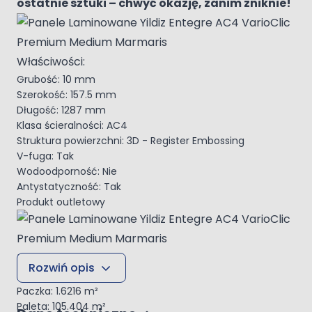
ostatnie sztuki – chwyć okazję, zanim zniknie!
Właściwości:
Grubość: 10 mm
Szerokość: 157.5 mm
Długość: 1287 mm
Klasa ścieralności: AC4
Struktura powierzchni: 3D - Register Embossing
V-fuga: Tak
Wodoodporność: Nie
Antystatyczność: Tak
Produkt outletowy
Montaż:
Rozwiń opis
System montażu: 2G
Paczka: 1.6216 m²
Paleta: 105.404 m²