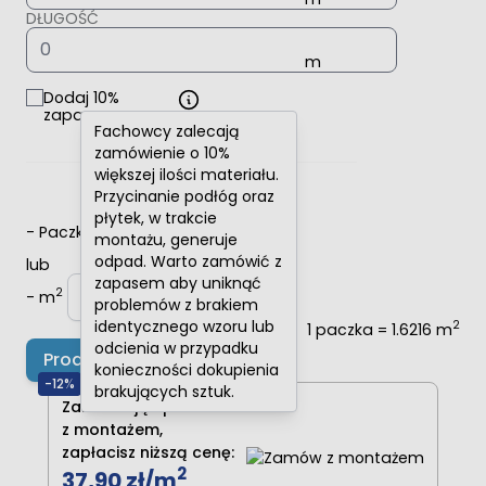
DŁUGOŚĆ
Dodaj 10%
zapasu
Fachowcy zalecają
zamówienie o 10%
większej ilości materiału.
Przycinanie podłóg oraz
płytek, w trakcie
-
Paczki
+
montażu, generuje
odpad. Warto zamówić z
lub
zapasem aby uniknąć
2
-
m
+
problemów z brakiem
identycznego wzoru lub
2
1 paczka = 1.6216 m
odcienia w przypadku
Produkt niedostępny
konieczności dokupienia
-12%
brakujących sztuk.
Zamawiając produkt
z montażem,
zapłacisz niższą cenę:
2
37,90 zł
/m