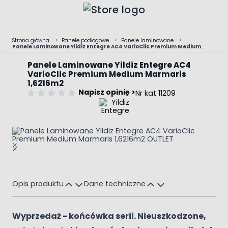
Przejdź do treści
Strona główna
>
Panele podłogowe
>
Panele laminowane
>
Panele Laminowane Yildiz Entegre AC4 VarioClic Premium Medium
Marmaris 1,6216m2
Panele Laminowane Yildiz Entegre AC4
VarioClic Premium Medium Marmaris
1,6216m2
Napisz opinię >
Nr kat 11209
Main image
Click to view image in fullscreen
Opis produktu
Dane techniczne
Wyprzedaż - końcówka serii. Nieuszkodzone,