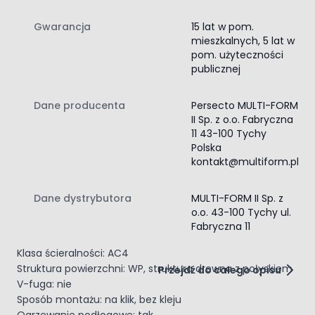
montażu na klik pozwala na szybkie i wygodne wykonanie
podłogi. Dodatkową zaletą jest możliwość stosowania na
Gwarancja
15 lat w pom.
ogrzewaniu podłogowym, co zwiększa funkcjonalność
mieszkalnych, 5 lat w
produktu i pozwala dopasować go do współczesnych
pom. użyteczności
rozwiązań stosowanych w domach i mieszkaniach.
publicznej
Produkt nie jest wodoodporny, dlatego najlepiej sprawdza
się w standardowych, suchych wnętrzach.
Dane producenta
Persecto MULTI-FORM
Dane techniczne i zastosowanie
II Sp. z o.o. Fabryczna
Kolekcja: Power Plus Persecto
11 43-100 Tychy
Producent: Persecto
Polska
Model: Dąb Białowieski 8642
kontakt@multiform.pl
Wzór: deska
Kolor: dąb, drewnopodobny, ciemny
Dane dystrybutora
MULTI-FORM II Sp. z
Grubość: 8 mm
o.o. 43-100 Tychy ul.
Szerokość: 193 mm
Fabryczna 11
Długość: 1380 mm
Klasa ścieralności: AC4
Struktura powierzchni: WP, struktura drewna z połyskiem
Przejdź do całego opisu
V-fuga: nie
Sposób montażu: na klik, bez kleju