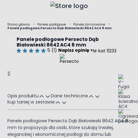
Przejdź do treści
Strona główna
>
Panele podłogowe
>
Panele laminowane
>
Panele podłogowe Persecto Dąb Białowieski 8642 AC4 8 mm
Panele podłogowe Persecto Dąb
Białowieski 8642 AC4 8 mm
5 (1)
Napisz opinię >
Nr kat 11233
Main image
Click to view image in fullscreen
Opis produktu
Dane techniczne
Kup taniej w zestawie
Panele podłogowe Persecto Dąb Białowieski 8642 AC4 8
mm to propozycja dla osób, które szukają trwałej,
eleganckiej i ekonomicznej podłogi do domu lub