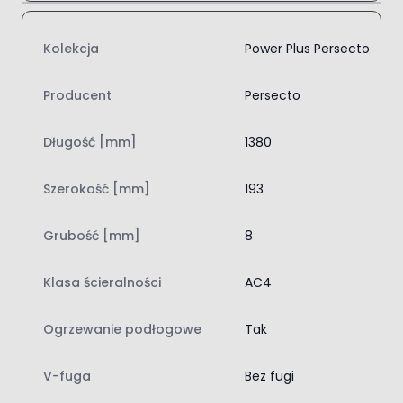
Ogrzewanie podłogowe
Kolekcja
Power Plus Persecto
Świetnie przewodzą ciepło i są
przyjemne w dotyku; komfort
Producent
Persecto
termiczny każdego dnia.
Długość [mm]
1380
Łatwy montaż na klik
Przyspiesza układanie podłogi; bez
Szerokość [mm]
193
kleju, samodzielnie i czysto.
Grubość [mm]
8
Persecto Dąb Białowieski 8642
Panel należy do kolekcji Power Plus Persecto, cenionej za
Klasa ścieralności
AC4
trwałość, nowoczesną strukturę powierzchni oraz
kolorystykę wiernie odwzorowującą naturalną barwę
Ogrzewanie podłogowe
Tak
drewna. Wzór deski i ciemny, drewnopodobny odcień
dębu nadają wnętrzu elegancki wygląd, a zarazem
pozwalają stworzyć spójną i wyrazistą aranżację. To
V-fuga
Bez fugi
rozwiązanie dla osób, które cenią walory estetyczne oraz