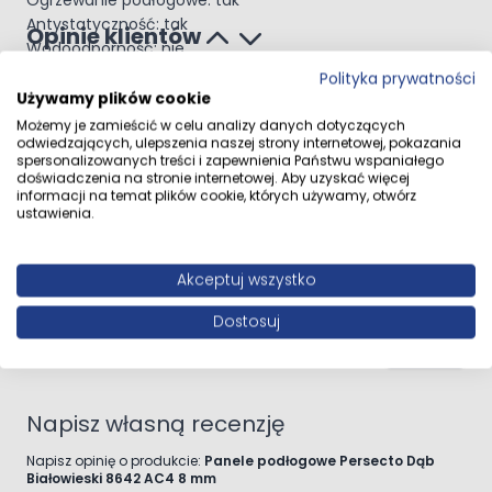
Ogrzewanie podłogowe: tak
Antystatyczność: tak
Opinie klientów
Wodoodporność: nie
Ilość sztuk w paczce: 9
Polityka prywatności
Powierzchnia paczki: 2,397 m²
Używamy plików cookie
Przeznaczenie: salon, sypialnia, biuro, pokój dziecięcy,
Możemy je zamieścić w celu analizy danych dotyczących
Ocena
odwiedzających, ulepszenia naszej strony internetowej, pokazania
przedpokój
spersonalizowanych treści i zapewnienia Państwu wspaniałego
Panele podłogowe Persecto Dąb Białowieski to udane
Bardzo ładne panele
doświadczenia na stronie internetowej. Aby uzyskać więcej
połączenie estetyki, trwałości i korzystnych parametrów
informacji na temat plików cookie, których używamy, otwórz
4 września 2024
Recenzowany przez
Darek
4.09.2024
ustawienia.
użytkowych. Ciemny dekor dębowy, odporna
Bardzo ładne panele, nadały wnętrzu ciepła.
powierzchnia AC4, antystatyczność oraz montaż na klik
Montaż nie sprawił problemu.
sprawiają, że jest to praktyczny wybór do wnętrz, w
Akceptuj wszystko
których liczy się wygoda, spójny wygląd i codzienna
funkcjonalność.
Dostosuj
Pokaż
Napisz własną recenzję
Napisz opinię o produkcie:
Panele podłogowe Persecto Dąb
Białowieski 8642 AC4 8 mm