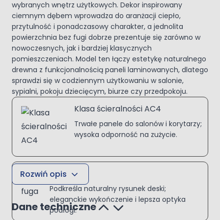
wybranych wnętrz użytkowych. Dekor inspirowany
ciemnym dębem wprowadza do aranżacji ciepło,
przytulność i ponadczasowy charakter, a jednolita
powierzchnia bez fugi dobrze prezentuje się zarówno w
nowoczesnych, jak i bardziej klasycznych
pomieszczeniach. Model ten łączy estetykę naturalnego
drewna z funkcjonalnością paneli laminowanych, dlatego
sprawdzi się w codziennym użytkowaniu w salonie,
sypialni, pokoju dziecięcym, biurze czy przedpokoju.
Klasa ścieralności AC4
Trwałe panele do salonów i korytarzy;
wysoka odporność na zużycie.
V-fuga
Rozwiń opis
Podkreśla naturalny rysunek deski;
eleganckie wykończenie i lepsza optyka
Dane techniczne
podłogi.