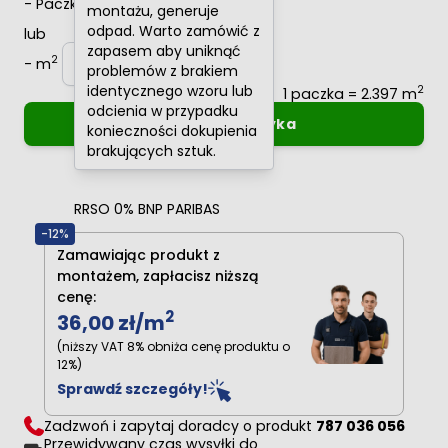
-
Paczki
+
montażu, generuje
odpad. Warto zamówić z
lub
zapasem aby uniknąć
2
-
m
+
problemów z brakiem
identycznego wzoru lub
2
1 paczka = 2.397 m
odcienia w przypadku
Dodaj do koszyka
konieczności dokupienia
brakujących sztuk.
Oblicz raty
0%
RRSO 0% BNP PARIBAS
-12%
Zamawiając produkt z
montażem, zapłacisz niższą
cenę:
2
36,00 zł
/m
(niższy VAT 8% obniża cenę produktu o
12%)
Sprawdź szczegóły!
Zadzwoń i zapytaj doradcy o produkt
787 036 056
Przewidywany czas wysyłki do