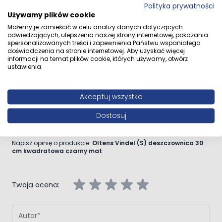
Polityka prywatności
Używamy plików cookie
Przejdź do całego opisu
Możemy je zamieścić w celu analizy danych dotyczących
odwiedzających, ulepszenia naszej strony internetowej, pokazania
spersonalizowanych treści i zapewnienia Państwu wspaniałego
doświadczenia na stronie internetowej. Aby uzyskać więcej
informacji na temat plików cookie, których używamy, otwórz
ustawienia.
Opinie klientów
Akceptuj wszystko
Dostosuj
Napisz własną recenzję
Napisz opinię o produkcie:
Oltens Vindel (S) deszczownica 30
cm kwadratowa czarny mat
Twoja ocena:
Autor