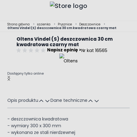
Przejdź do treści
Strona główna
>
Łazienka
>
Prysznice
>
Deszczownice
>
Oltens Vindel (S) deszczownica 30 cm kwadratowa czarny mat
Oltens Vindel (S) deszczownica 30 cm
kwadratowa czarny mat
Napisz opinię >
Nr kat 16565
Dostępny tylko online
Main image
Click to view image in fullscreen
Opis produktu
Dane techniczne
- deszczownica kwadratowa
- wymiary 300 x 300 mm
- wykonana ze stali nierdzewnej