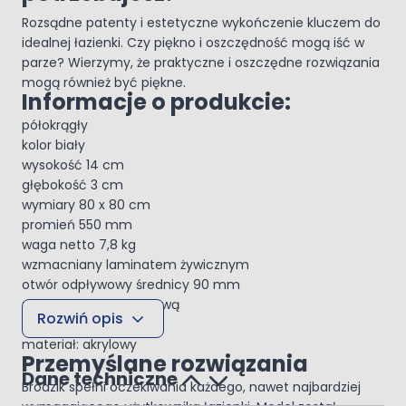
Rozsądne patenty i estetyczne wykończenie kluczem do
idealnej łazienki. Czy piękno i oszczędność mogą iść w
parze? Wierzymy, że praktyczne i oszczędne rozwiązania
mogą również być piękne.
Informacje o produkcie:
półokrągły
kolor biały
wysokość 14 cm
głębokość 3 cm
wymiary 80 x 80 cm
promień 550 mm
waga netto 7,8 kg
wzmacniany laminatem żywicznym
otwór odpływowy średnicy 90 mm
zintegrowany z obudową
Rozwiń opis
brodzik płytki
materiał: akrylowy
Przemyślane rozwiązania
Dane techniczne
Brodzik spełni oczekiwania każdego, nawet najbardziej