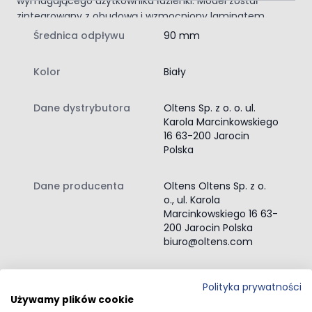
wymagającego użytkownika łazienki. Model został
zintegrowany z obudową i wzmocniony laminatem
żywicznym.
Średnica odpływu
90 mm
Gładka powierzchnia brodzika ułatwia jego czyszczenie,
a niewielka waga pozwala na samodzielne jego
Kolor
Biały
zamontowanie.
Zawartość zestawu:
Dane dystrybutora
Oltens Sp. z o. o. ul.
brodzik półokrągły
Karola Marcinkowskiego
instrukcja montażu brodzika
16 63-200 Jarocin
Polska
Dane producenta
Oltens Oltens Sp. z o.
o., ul. Karola
Marcinkowskiego 16 63-
200 Jarocin Polska
biuro@oltens.com
Przejdź do całego opisu
Polityka prywatności
Używamy plików cookie