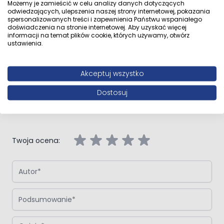
Możemy je zamieścić w celu analizy danych dotyczących
odwiedzających, ulepszenia naszej strony internetowej, pokazania
spersonalizowanych treści i zapewnienia Państwu wspaniałego
Opinie klientów
doświadczenia na stronie internetowej. Aby uzyskać więcej
informacji na temat plików cookie, których używamy, otwórz
ustawienia.
Akceptuj wszystko
Napisz własną recenzję
Dostosuj
Napisz opinię o produkcie:
Oltens Vindel brodzik 80x80 cm
półokrągły akrylowy biały
Twoja ocena:
Autor
Podsumowanie
Opinia