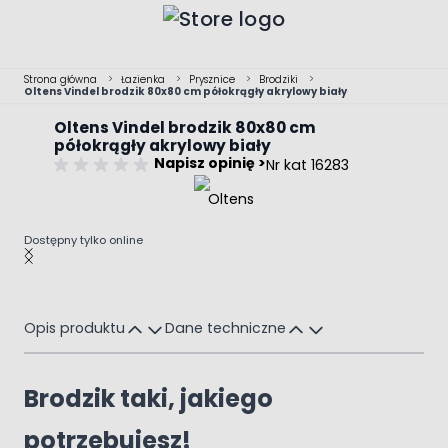
Przejdź do treści
Strona główna
>
Łazienka
>
Prysznice
>
Brodziki
>
Oltens Vindel brodzik 80x80 cm półokrągły akrylowy biały
Oltens Vindel brodzik 80x80 cm
półokrągły akrylowy biały
Napisz opinię >
Nr kat 16283
Dostępny tylko online
Main image
Click to view image in fullscreen
Opis produktu
Dane techniczne
Brodzik taki, jakiego
potrzebujesz!