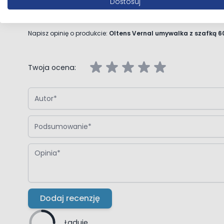
Dostosuj
Napisz własną recenzję
Napisz opinię o produkcie:
Oltens Vernal umywalka z szafką 6
Twoja ocena:
Autor
Podsumowanie
Opinia
Dodaj recenzję
Ładuję...