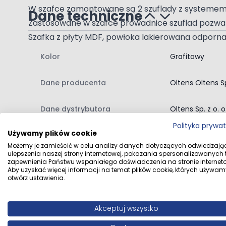
W szafce zamontowane są 2 szuflady z systemem O
Dane techniczne
Zastosowane w szafce prowadnice szuflad pozwalaj
Szafka z płyty MDF, powłoka lakierowana odporn
Wymiary
Kolor
Grafitowy
- szerokość umywalki 61 cm
Dane producenta
Oltens Oltens Sp
- głębokość umywalki 46 cm
- wysokość umywalki 17 cm
Dane dystrybutora
Oltens Sp. z o. 
- otwór na baterię Ø35 mm
Polityka prywa
- szerokość szafki 59,6 cm
Używamy plików cookie
- głębokość szafki 45,65 cm
Możemy je zamieścić w celu analizy danych dotyczących odwiedzają
ulepszenia naszej strony internetowej, pokazania spersonalizowanych tr
- wysokość szafki 47 cm
zapewnienia Państwu wspaniałego doświadczenia na stronie interneto
Aby uzyskać więcej informacji na temat plików cookie, których używam
kolor szafki odpowiada kolorowi RAL7043
otwórz ustawienia.
Zawartość zestawu:
Opinie klientów
umywalka z szafką
Akceptuj wszystko