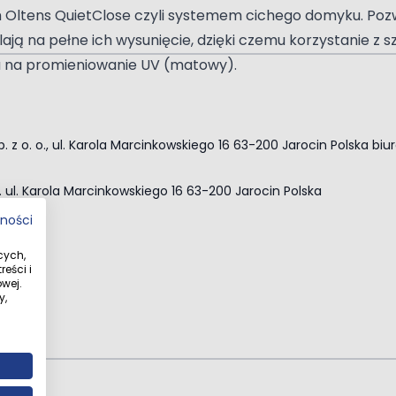
ltens QuietClose czyli systemem cichego domyku. Pozwal
ą na pełne ich wysunięcie, dzięki czemu korzystanie z sz
a na promieniowanie UV (matowy).
. z o. o., ul. Karola Marcinkowskiego 16 63-200 Jarocin Polska
biu
o. ul. Karola Marcinkowskiego 16 63-200 Jarocin Polska
tności
cych,
eści i
wej.
y,