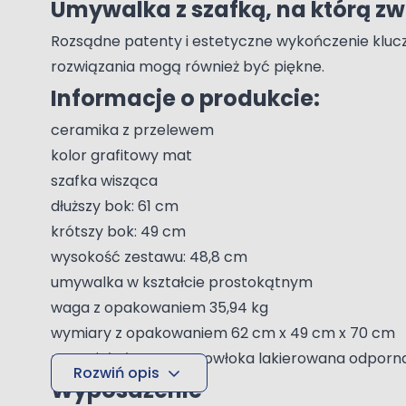
Umywalka z szafką, na którą z
Rozsądne patenty i estetyczne wykończenie klucze
rozwiązania mogą również być piękne.
Informacje o produkcie:
ceramika z przelewem
kolor grafitowy mat
szafka wisząca
dłuższy bok: 61 cm
krótszy bok: 49 cm
wysokość zestawu: 48,8 cm
umywalka w kształcie prostokątnym
waga z opakowaniem 35,94 kg
wymiary z opakowaniem 62 cm x 49 cm x 70 cm
materiał płyta MDF, powłoka lakierowana odporn
Rozwiń opis
Wyposażenie