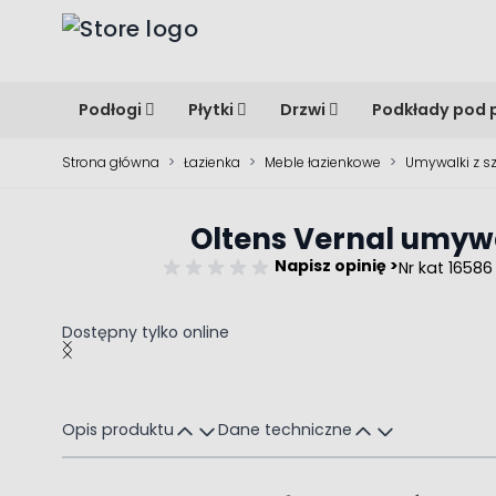
Przejdź do treści
Podłogi
Płytki
Drzwi
Podkłady pod 
Strona główna
>
Łazienka
>
Meble łazienkowe
>
Umywalki z s
Oltens Vernal umywa
Napisz opinię >
Nr kat 16586
Dostępny tylko online
Main image
Click to view image in fullscreen
Opis produktu
Dane techniczne