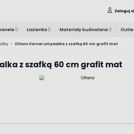
Zaloguj s
panele
Łazienka
Materiały budowlane
Outle
zafką
>
Oltens Vernal umywalka z szafką 60 cm grafit mat
lka z szafką 60 cm grafit mat