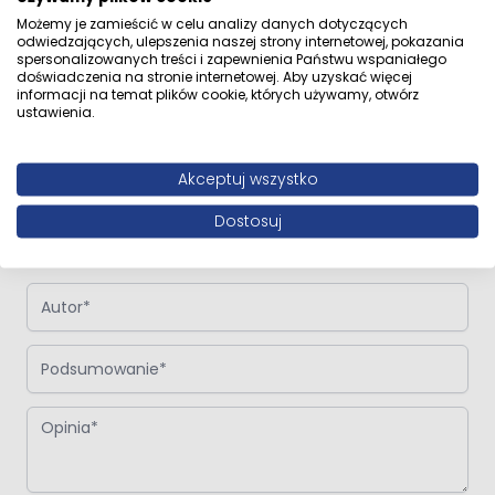
Możemy je zamieścić w celu analizy danych dotyczących
odwiedzających, ulepszenia naszej strony internetowej, pokazania
spersonalizowanych treści i zapewnienia Państwu wspaniałego
doświadczenia na stronie internetowej. Aby uzyskać więcej
informacji na temat plików cookie, których używamy, otwórz
Napisz własną recenzję
ustawienia.
Napisz opinię o produkcie:
Oltens Vernal szafka 80 cm
podumywalkowa wisząca z blatem grafit mat/dąb
Akceptuj wszystko
Dostosuj
Twoja ocena:
Autor
Podsumowanie
Opinia