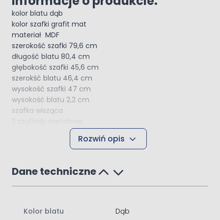
Informacje o produkcie:
kolor blatu dąb
kolor szafki grafit mat
materiał MDF
szerokość szafki 79,6 cm
długość blatu 80,4 cm
głębokość szafki 45,6 cm
szerokść blatu 46,4 cm
wysokość szafki 47 cm
wysokość blatu 2,2 cm
szafka wisząca
2 szuflady metalowe
organizer w górnej szufladzie
Rozwiń opis
powłoka lakierowana odporna na promieniowanie UV
Oltens Vernal szafka 80 cm
podumywalkowa wisząca grafit
Dane techniczne
(60001400)
W szafce zamontowane są szuflady z systemem Oltens
QuietClose czyli systemem cichego domyku. Pozwalają
Kolor blatu
Dąb
one na ciche i delikatne zamykanie szuflad.