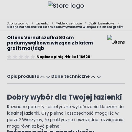
Przejdź do treści
Strona główna
>
Łazienka
>
Meble łazienkowe
>
Szafki łazienkowe
>
Oltens Vernal szafka 80 cm podumywalkowa wisząca z blatem grafit
mat/dąb
Oltens Vernal szafka 80 cm
podumywalkowa wisząca z blatem
grafit mat/dąb
Dostępny tylko online
Napisz opinię >
Nr kat 16628
Main image
Click to view image in fullscreen
Opis produktu
Dane techniczne
Dobry wybór dla Twojej łazienki
Rozsądne patenty i estetyczne wykończenie kluczem do
idealnej łazienki. Czy piękno i oszczędność mogą iść w
parze? Wierzymy, że praktyczne i oszczędne rozwiązania
mogą również być piękne.