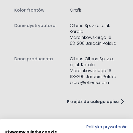
Zastosowane w szafce prowadnice szuflad pozwalają na
pełne ich wysunięcie, dzięki czemu korzystanie z szuflad
Kolor frontów
Grafit
jest wygodniejsze.
Oltens Vernal blat 80 cm
Dane dystrybutora
Oltens Sp. z o. o. ul.
naszafkowy dąb (63001600)
Karola
Blat wykonany z płyty MDF, grubości 22 mm, pokryty
Marcinkowskiego 16
wysokiej jakości folią polimerową w technologii
63-200 Jarocin Polska
zaprasowywania próżniowego 3D (brak łączeń na całości
blatu, co daje gwarancję odporności na wilgoć, odporny
Dane producenta
Oltens Oltens Sp. z o.
na promieniowanie UV).
o., ul. Karola
Idealny jako podstawa do umywalek nablatowych. Cena
Marcinkowskiego 16
szafki z blatem, bez umywalki.
63-200 Jarocin Polska
Zawartość zestawu:
biuro@oltens.com
szafka łazienkowa
instrukcja montażu szafki łazienkowej
Przejdź do całego opisu
blat naszafkowy
instrukcja montażu blatu naszafkowego
Polityka prywatności
Opinie klientów
Używamy plików cookie