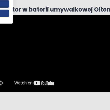
erlator w baterii umywalkowej Olte
a podtynkowa kompletna chrom