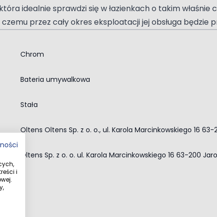
tóra idealnie sprawdzi się w łazienkach o takim właśnie 
zemu przez cały okres eksploatacji jej obsługa będzie pre
Chrom
ię przez lata.
Bateria umywalkowa
remu zużyjesz mniej wody, a Twoje rachunki będą niższe.
Stała
orne na zabrudzenia i matowienie. Ich błysk będzie cies
Oltens Oltens Sp. z o. o., ul. Karola Marcinkowskiego 16 63
tności
Oltens Sp. z o. o. ul. Karola Marcinkowskiego 16 63-200 Jar
ięki czemu jest wyjątkowo trwały i łatwy w czyszczeniu
cych,
eści i
wej.
y,