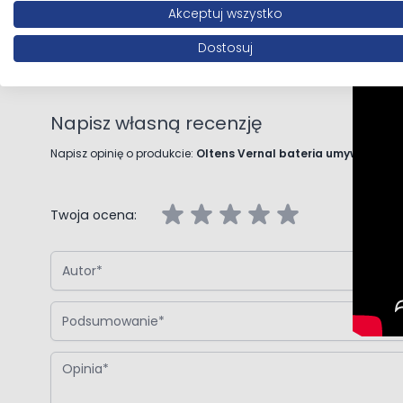
instrukcja montażu baterii umywalkowej
Akceptuj wszystko
Opinie klientów
P
Dostosuj
Napisz własną recenzję
Napisz opinię o produkcie:
Oltens Vernal bateria umywalkow
Twoja ocena:
Autor
Podsumowanie
Opinia