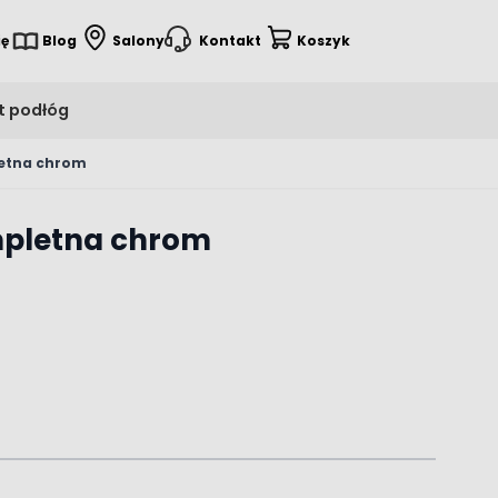
ię
Blog
Salony
Kontakt
Koszyk
t podłóg
letna chrom
mpletna chrom