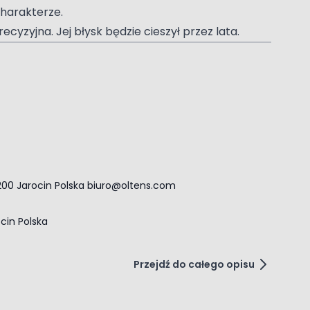
charakterze.
cyzyjna. Jej błysk będzie cieszył przez lata.
zył oko przez lata.
-200 Jarocin Polska
biuro@oltens.com
ocin Polska
.
Przejdź do całego opisu