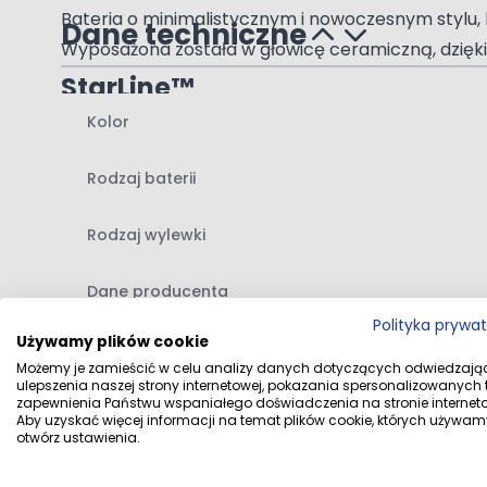
Bateria o minimalistycznym i nowoczesnym stylu, k
Dane techniczne
Wyposażona została w głowicę ceramiczną, dzięki c
StarLine™
Kolor
Gwarancja wyjątkowego połysku, który utrzymuje s
PureEco™
Rodzaj baterii
Zoptymalizowany przepływ w bateriach, dzięki któ
DoubleChrome™
Rodzaj wylewki
Dzięki tej powłoce, elementy chromowane będą odp
Dane producenta
PerloClean™
Polityka prywa
Używamy plików cookie
Dane dystrybutora
Wygodny perlator wykonany z wytrzymałej gumy, dz
Możemy je zamieścić w celu analizy danych dotyczących odwiedzają
Zawartość zestawu:
ulepszenia naszej strony internetowej, pokazania spersonalizowanych tr
zapewnienia Państwu wspaniałego doświadczenia na stronie interneto
Aby uzyskać więcej informacji na temat plików cookie, których używam
bateria umywalkowa
otwórz ustawienia.
korek Click-Clack