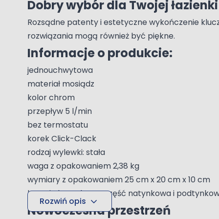
Dobry wybór dla Twojej łazienki
Rozsądne patenty i estetyczne wykończenie klucze
rozwiązania mogą również być piękne.
Informacje o produkcie:
jednouchwytowa
materiał mosiądz
kolor chrom
przepływ 5 l/min
bez termostatu
korek Click-Clack
rodzaj wylewki: stała
waga z opakowaniem 2,38 kg
wymiary z opakowaniem 25 cm x 20 cm x 10 cm
bateria kompletna: część natynkowa i podtynko
Rozwiń opis
Nowoczesna przestrzeń