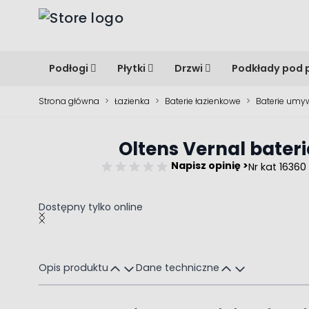
Przejdź do treści
Podłogi
Płytki
Drzwi
Podkłady pod 
Strona główna
>
Łazienka
>
Baterie łazienkowe
>
Baterie umy
Oltens Vernal bat
Napisz opinię >
Nr kat 16360
Dostępny tylko online
Main image
Click to view image in fullscreen
Opis produktu
Dane techniczne