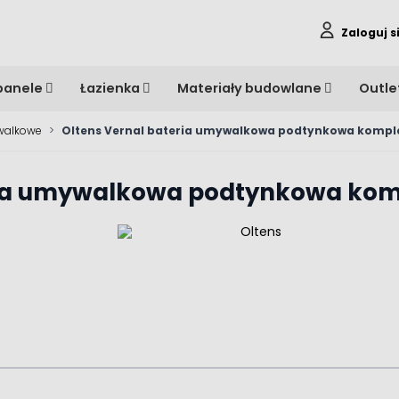
Zaloguj s
panele
Łazienka
Materiały budowlane
Outle
walkowe
>
Oltens Vernal bateria umywalkowa podtynkowa komp
eria umywalkowa podtynkowa ko