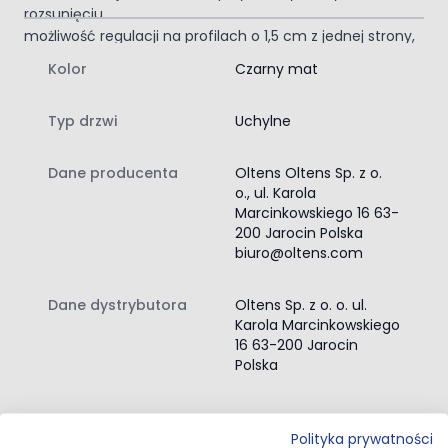
rozsunięciu
możliwość regulacji na profilach o 1,5 cm z jednej strony,
1 cm z drugiej strony
Kolor
Czarny mat
Nowoczesna przestrzeń
Biorąc prysznic w prostokątnej kabinie prysznicowej
Typ drzwi
Uchylne
Oltens Verdal nie będziesz chciał skończyć.
SmartClean
Dane producenta
Oltens Oltens Sp. z o.
Powierzchnie z tą powłoką wymagają mniej wody,
o., ul. Karola
detergentów i mniej wysiłku przy dbaniu o ich czystość.
Zawartość zestawu:
Marcinkowskiego 16 63-
200 Jarocin Polska
kabina prysznicowa
biuro@oltens.com
instrukcja montażu kabiny prysznicowej
Dane dystrybutora
Oltens Sp. z o. o. ul.
Karola Marcinkowskiego
16 63-200 Jarocin
Polska
Przejdź do całego opisu
Polityka prywatności