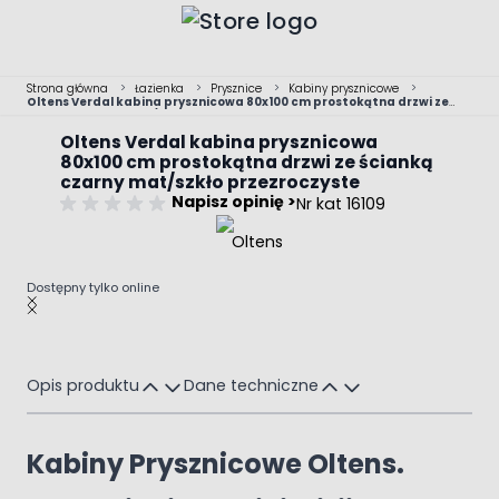
Przejdź do treści
Strona główna
>
Łazienka
>
Prysznice
>
Kabiny prysznicowe
>
Oltens Verdal kabina prysznicowa 80x100 cm prostokątna drzwi ze
ścianką czarny mat/szkło przezroczyste
Oltens Verdal kabina prysznicowa
80x100 cm prostokątna drzwi ze ścianką
czarny mat/szkło przezroczyste
Napisz opinię >
Nr kat 16109
Dostępny tylko online
Main image
Click to view image in fullscreen
Opis produktu
Dane techniczne
Kabiny Prysznicowe Oltens.