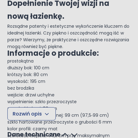
Dopełnienie Twojej wizji na
nową łazienkę.
Rozsądne patenty i estetyczne wykończenie kluczem do
idealnej łazienki. Czy piękno i oszczędność mogą iść w
parze? Wierzymy, że praktyczne i oszczędne rozwiązania
mogą również być piękne.
Informacje o produkcie:
prostokątna
dłuższy bok: 100 cm
krótszy bok: 80 cm
wysokość: 195 cm
bez brodzika
wejście: drzwi uchylne
wypełnienie: szkło przezroczyste
szerokość drzwi: 80 cm
Rozwiń opis
szerokość ścianki bocznej: 99 cm (97,5‑99 cm)
szkło hartowane przezroczyste o grubości 6 mm
kolor profili: czarny mat
Dane techniczne
szerokość wejścia: 44,5 cm przy maksymalnym