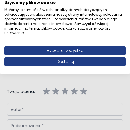
Używamy plików cookie
Możemy je zamieścić w celu analizy danych dotyczących
odwiedzających, ulepszenia naszej strony internetowej, pokazania
spersonalizowanych treści i zapewnienia Państwu wspaniałego
Opinie klientów
doświadczenia na stronie internetowej. Aby uzyskać więcej
informacji na temat plików cookie, których używamy, otwórz
ustawienia.
Akceptuj wszystko
Napisz własną recenzję
Dostosuj
Napisz opinię o produkcie:
Oltens Verdal kabina prysznicowa
80x100 cm prostokątna drzwi ze ścianką czarny mat/szkło
przezroczyste
Twoja ocena:
Autor
Podsumowanie