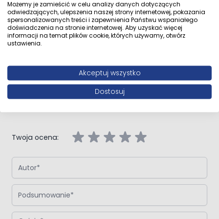
Możemy je zamieścić w celu analizy danych dotyczących
odwiedzających, ulepszenia naszej strony internetowej, pokazania
spersonalizowanych treści i zapewnienia Państwu wspaniałego
Opinie klientów
doświadczenia na stronie internetowej. Aby uzyskać więcej
informacji na temat plików cookie, których używamy, otwórz
ustawienia.
Akceptuj wszystko
Napisz własną recenzję
Dostosuj
Napisz opinię o produkcie:
Oltens Verdal drzwi prysznicowe 100
cm czarny mat/szkło przezroczyste
Twoja ocena:
Autor
Podsumowanie
Opinia