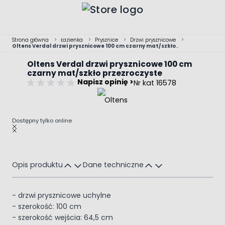
Przejdź do treści
Strona główna
>
Łazienka
>
Prysznice
>
Drzwi prysznicowe
>
Oltens Verdal drzwi prysznicowe 100 cm czarny mat/szkło
przezroczyste
Oltens Verdal drzwi prysznicowe 100 cm
czarny mat/szkło przezroczyste
Napisz opinię >
Nr kat 16578
Dostępny tylko online
Main image
Click to view image in fullscreen
Opis produktu
Dane techniczne
- drzwi prysznicowe uchylne
- szerokość: 100 cm
- szerokość wejścia: 64,5 cm