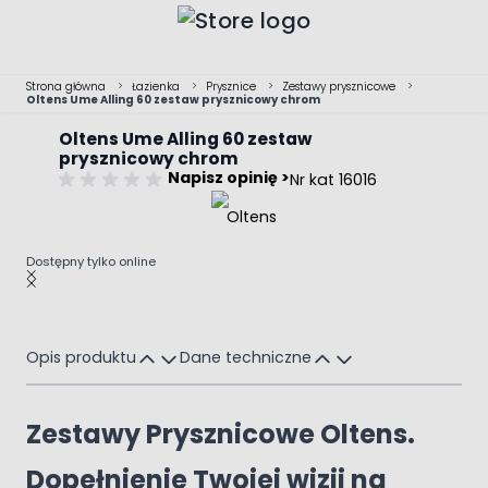
Przejdź do treści
Strona główna
>
Łazienka
>
Prysznice
>
Zestawy prysznicowe
>
Oltens Ume Alling 60 zestaw prysznicowy chrom
Oltens Ume Alling 60 zestaw
prysznicowy chrom
Napisz opinię >
Nr kat 16016
Dostępny tylko online
Main image
Click to view image in fullscreen
Opis produktu
Dane techniczne
Zestawy Prysznicowe Oltens.
Dopełnienie Twojej wizji na