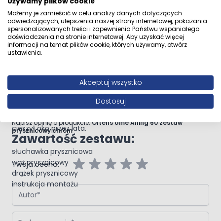
Używamy plików cookie
łatwy do utrzymania w czystości dzięki jego gładkiej
Przejdź do całego opisu
Możemy je zamieścić w celu analizy danych dotyczących
powierzchni
odwiedzających, ulepszenia naszej strony internetowej, pokazania
dzięki technologii Anti‑Twist , wąż nie skręca się, nie
spersonalizowanych treści i zapewnienia Państwu wspaniałego
doświadczenia na stronie internetowej. Aby uzyskać więcej
zagina i nie przeciera się
informacji na temat plików cookie, których używamy, otwórz
materiał PVC
Opinie klientów
ustawienia.
StarLine™
Gwarancja wyjątkowego połysku, który utrzymuje się
Akceptuj wszystko
przez lata.
DoubleChrome™
Dostosuj
Napisz własną recenzję
Dzięki tej powłoce, elementy chromowane będą
odporne na zabrudzenia i matowienie. Ich błysk będzie
Napisz opinię o produkcie:
Oltens Ume Alling 60 zestaw
cieszył oko przez lata.
prysznicowy chrom
Zawartość zestawu:
słuchawka prysznicowa
wąż prysznicowy
Twoja ocena:
drążek prysznicowy
instrukcja montażu
Autor
Podsumowanie