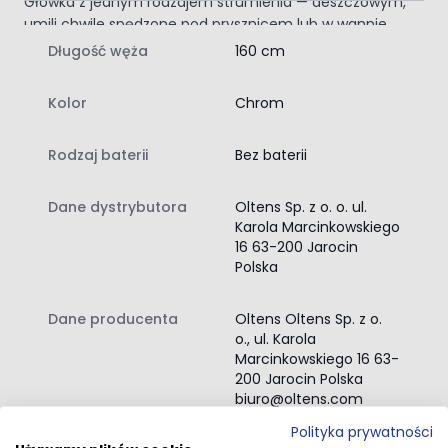
Główka z jednym rodzajem strumienia — deszczowym,
umili chwile spędzone pod prysznicem lub w wannie.
Geometryczny kształt słuchawki oraz jej kolor będą
Długość węża
160 cm
doskonale współgrały z innymi urządzeniami
i elementami łazienki — tworząc jedną spójną całość.
Kolor
Chrom
Oltens Alling 60 drążek
prysznicowy 60 cm chrom
Rodzaj baterii
Bez baterii
(37300100)
długość drążka 60 cm
Dane dystrybutora
Oltens Sp. z o. o. ul.
średnica drążka 20,6 mm
Karola Marcinkowskiego
drążek z suwakiem regulowanym w pionie
16 63-200 Jarocin
regulowane rozstawienie mocowania drążka
Polska
wykonany z ABS
chromowany
Oltens Ronneby wąż
Dane producenta
Oltens Oltens Sp. z o.
prysznicowy 160 cm chrom
o., ul. Karola
Marcinkowskiego 16 63-
(37201100)
200 Jarocin Polska
wąż srebrny
biuro@oltens.com
długości 160 cm
Polityka prywatności
w zestawie z rozetą ścienną