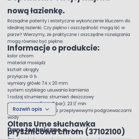
nową łazienkę.
Rozsądne patenty i estetyczne wykończenie kluczem do
idealnej łazienki. Czy piękno i oszczędność mogą iść w
parze? Wierzymy, że praktyczne i oszczędne rozwiązania
mogą również być piękne.
Informacje o produkcie:
kolor chrom
materiał mosiądz
kształt okrągły
przyłącze G ½
wymiary główki 74 x 20 mm
system szybkiego usuwania kamienia
1 rodzaj strumienia: strumień deszczowy
przepływ max. (przy 3 bar): 23 l/ min
Rozwiń opis
może współpracować z przepływowymi podgrzewaczami
wody
Oltens Ume słuchawka
Dane techniczne
prysznicowa chrom (37102100)