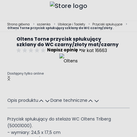
Przejdź do treści
Strona główna
>
Łazienka
>
Ubikacje i Toalety
>
Przyciski spłukujące
>
Oltens Torne przycisk spłukujący szklany do WC czarny/złoty
mat/czarny
Oltens Torne przycisk spłukujący
szklany do WC czarny/złoty mat/czarny
Napisz opinię >
Nr kat 16663
Dostępny tylko online
Main image
Click to view image in fullscreen
Opis produktu
Dane techniczne
Przycisk spłukujący do stelaża WC Oltens Triberg
(50001000).
- wymiary: 24,5 x 17,5 cm