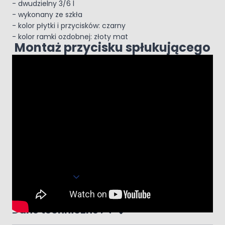
- dwudzielny 3/6 l
- wykonany ze szkła
- kolor płytki i przycisków: czarny
- kolor ramki ozdobnej: złoty mat
Montaż przycisku spłukującego
Rozwiń opis
Dane techniczne