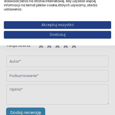
doświadczenia na stronie internetowej. Aby uzyskać więcej
informacji na temat plików cookie, których używamy, otwórz
ustawienia.
Napisz własną recenzję
Napisz opinię o produkcie:
Oltens Torne przycisk spłukujący
Akceptuj wszystko
szklany do WC czarny/złoty mat/czarny
Dostosuj
Twoja ocena:
Autor
Podsumowanie
Opinia
Dodaj recenzję