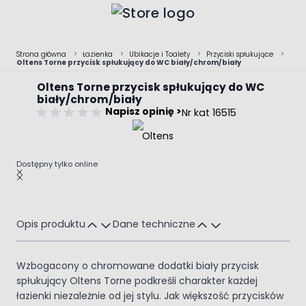
Przejdź do treści
Strona główna
>
Łazienka
>
Ubikacje i Toalety
>
Przyciski spłukujące
>
Oltens Torne przycisk spłukujący do WC biały/chrom/biały
Oltens Torne przycisk spłukujący do WC
biały/chrom/biały
Napisz opinię >
Nr kat 16515
Dostępny tylko online
Main image
Click to view image in fullscreen
Opis produktu
Dane techniczne
Wzbogacony o chromowane dodatki biały przycisk
spłukujący Oltens Torne podkreśli charakter każdej
łazienki niezależnie od jej stylu. Jak większość przycisków