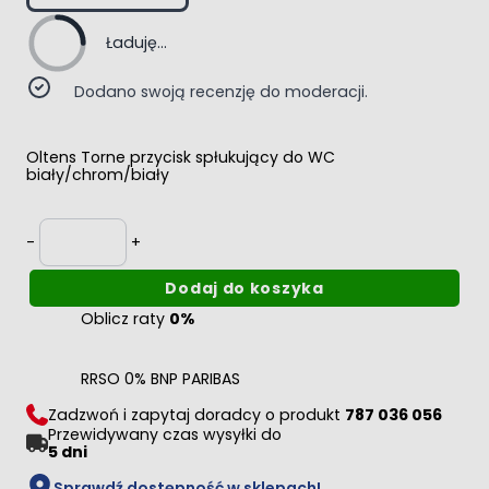
Ładuję...
Dodano swoją recenzję do moderacji.
Oltens Torne przycisk spłukujący do WC
biały/chrom/biały
Ilość
-
+
Dodaj do koszyka
Oblicz raty
0%
RRSO 0% BNP PARIBAS
Zadzwoń i zapytaj doradcy o produkt
787 036 056
Przewidywany czas wysyłki do
5 dni
Sprawdź dostępność w sklepach!