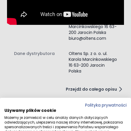
Dane producenta
Oltens Oltens Sp. z o.
o., ul. Karola
Marcinkowskiego 16 63-
200 Jarocin Polska
biuro@oltens.com
Dane dystrybutora
Oltens Sp. z o. o. ul.
Karola Marcinkowskiego
16 63-200 Jarocin
Polska
Przejdź do całego opisu
Polityka prywatności
Używamy plików cookie
Opinie klientów
Możemy je zamieścić w celu analizy danych dotyczących
odwiedzających, ulepszenia naszej strony internetowej, pokazania
spersonalizowanych treści i zapewnienia Państwu wspaniałego