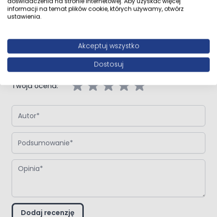
doświadczenia na stronie internetowej. Aby uzyskać więcej
informacji na temat plików cookie, których używamy, otwórz
ustawienia.
Napisz własną recenzję
Napisz opinię o produkcie:
Oltens Torne przycisk spłukujący do
Akceptuj wszystko
WC biały/chrom/biały
Dostosuj
Twoja ocena:
Autor
Podsumowanie
Opinia
Dodaj recenzję