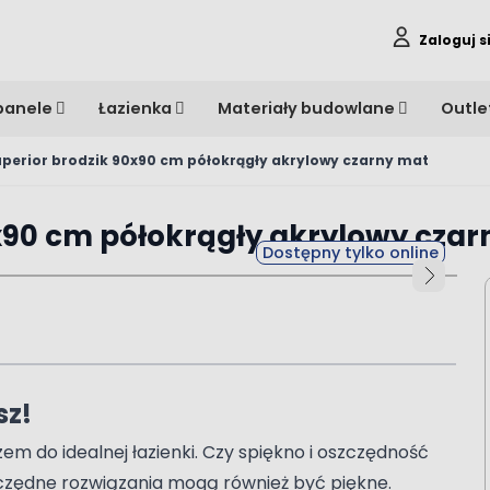
Zaloguj s
panele
Łazienka
Materiały budowlane
Outle
uperior brodzik 90x90 cm półokrągły akrylowy czarny mat
0x90 cm półokrągły akrylowy cza
Dostępny tylko online
sz!
m do idealnej łazienki. Czy spiękno i oszczędność
czędne rozwiązania mogą również być piękne.