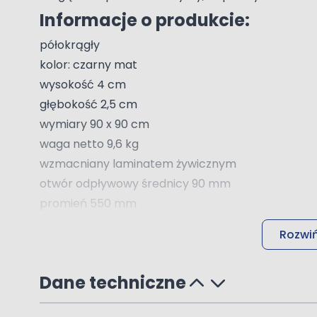
Informacje o produkcie:
półokrągły
kolor: czarny mat
wysokość 4 cm
głębokość 2,5 cm
wymiary 90 x 90 cm
waga netto 9,6 kg
wzmacniany laminatem żywicznym
otwór odpływowy średnicy 90 mm
promień 550 mm
materiał: akrylowy
Rozwiń
Przemyślane rozwiązania
Brodzik w połączeniu z kabiną prysznicową dosko
Dane techniczne
podkreślając charakter łazienki.
Brodzik stawiany jest bezpośrednio na posadzkę. 