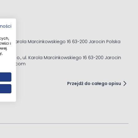
 bezprogowy dostęp do strefy kąpielowej.
tności
cych,
. o. ul. Karola Marcinkowskiego 16 63-200 Jarocin Polska
eści i
wej.
y,
Sp. z o. o., ul. Karola Marcinkowskiego 16 63-200 Jarocin
@oltens.com
Przejdź do całego opisu