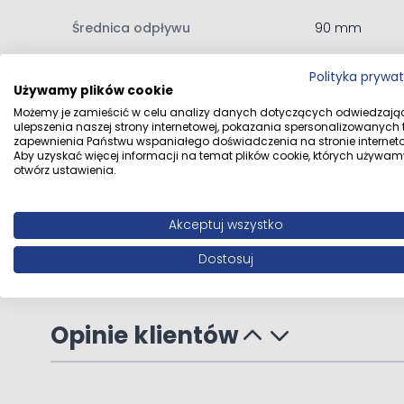
brodzik może być wpuszczony w podłogę oferując
Średnica odpływu
90 mm
Zawartość zestawu:
Kolor
Czarny mat
Polityka prywa
brodzik prostokątny
Używamy plików cookie
instrukcja montażu brodzika
Możemy je zamieścić w celu analizy danych dotyczących odwiedzają
Dane dystrybutora
Oltens Sp. z o
ulepszenia naszej strony internetowej, pokazania spersonalizowanych tr
zapewnienia Państwu wspaniałego doświadczenia na stronie interneto
Aby uzyskać więcej informacji na temat plików cookie, których używam
Dane producenta
Oltens Oltens 
otwórz ustawienia.
Polska
biuro
Akceptuj wszystko
Dostosuj
Opinie klientów