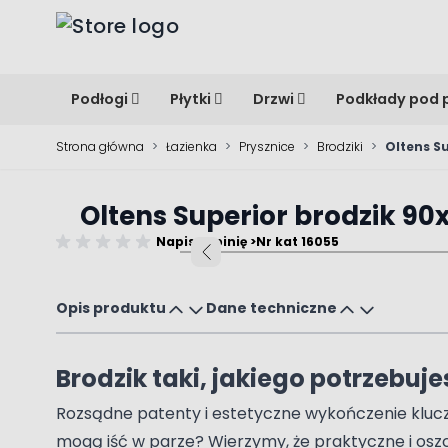
Przejdź do treści
Podłogi
Płytki
Drzwi
Podkłady pod 
Strona główna
>
Łazienka
>
Prysznice
>
Brodziki
>
Oltens S
Oltens Superior brodzik 9
Napisz opinię >
Nr kat 16055
Main image
Click to view image in fullscreen
Opis produktu
Dane techniczne
Brodzik taki, jakiego potrzebuje
Rozsądne patenty i estetyczne wykończenie klucze
mogą iść w parze? Wierzymy, że praktyczne i osz