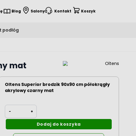
ię
Blog
Salony
Kontakt
Koszyk
t podłóg
rny mat
Oltens Superior brodzik 90x90 cm półokrągły
akrylowy czarny mat
Ilość
-
+
Dodaj do koszyka