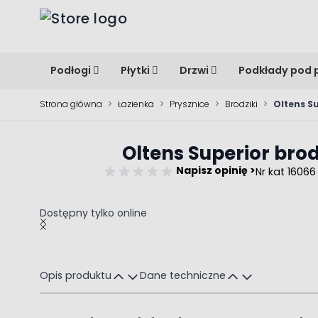
Przejdź do treści
Podłogi
Płytki
Drzwi
Podkłady pod 
Strona główna
>
Łazienka
>
Prysznice
>
Brodziki
>
Oltens S
Oltens Superior bro
Napisz opinię >
Nr kat 16066
Dostępny tylko online
Main image
Click to view image in fullscreen
Opis produktu
Dane techniczne