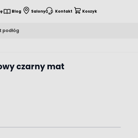
ię
Blog
Salony
Kontakt
Koszyk
t podłóg
lowy czarny mat