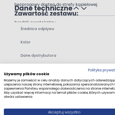
bezprogowy dostęp do strefy kąpielowej.
Dane techniczne
Zawartość zestawu:
brodzik prostokątny
Średnica odpływu
instrukcja montażu brodzika
Kolor
Dane dystrybutora
Dane producenta
Polityka prywa
Używamy plików cookie
Możemy je zamieścić w celu analizy danych dotyczących odwiedzają
ulepszenia naszej strony internetowej, pokazania spersonalizowanych tr
zapewnienia Państwu wspaniałego doświadczenia na stronie interneto
Aby uzyskać więcej informacji na temat plików cookie, których używam
otwórz ustawienia.
Opinie klientów
Akceptuj wszystko