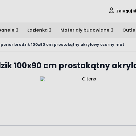
Zaloguj s
panele
Łazienka
Materiały budowlane
Outle
uperior brodzik 100x90 cm prostokątny akrylowy czarny mat
dzik 100x90 cm prostokątny akry