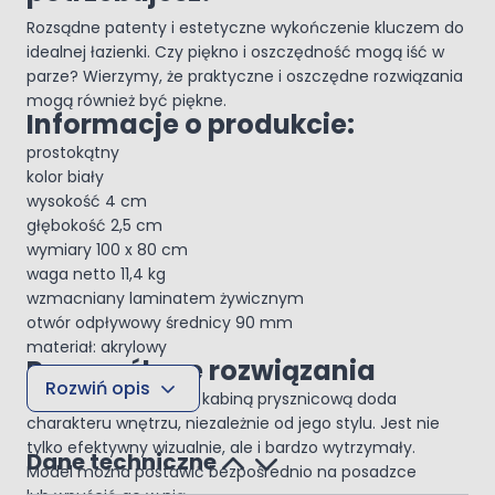
Rozsądne patenty i estetyczne wykończenie kluczem do
idealnej łazienki. Czy piękno i oszczędność mogą iść w
parze? Wierzymy, że praktyczne i oszczędne rozwiązania
mogą również być piękne.
Informacje o produkcie:
prostokątny
kolor biały
wysokość 4 cm
głębokość 2,5 cm
wymiary 100 x 80 cm
waga netto 11,4 kg
wzmacniany laminatem żywicznym
otwór odpływowy średnicy 90 mm
materiał: akrylowy
Przemyślane rozwiązania
Rozwiń opis
Brodzik w połączeniu z kabiną prysznicową doda
charakteru wnętrzu, niezależnie od jego stylu. Jest nie
tylko efektywny wizualnie, ale i bardzo wytrzymały.
Dane techniczne
Model można postawić bezpośrednio na posadzce