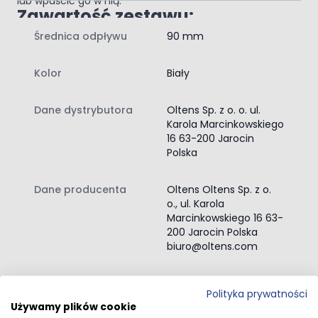
lub wpuścić go w nią.
Zawartość zestawu:
brodzik prostokątny
Średnica odpływu
90 mm
instrukcja montażu brodzika
Kolor
Biały
Dane dystrybutora
Oltens Sp. z o. o. ul.
Karola Marcinkowskiego
16 63-200 Jarocin
Polska
Dane producenta
Oltens Oltens Sp. z o.
o., ul. Karola
Marcinkowskiego 16 63-
200 Jarocin Polska
biuro@oltens.com
Przejdź do całego opisu
Polityka prywatności
Używamy plików cookie