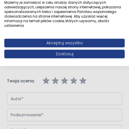
Możemy je zamieścić w celu analizy danych dotyczących
odwiedzających, ulepszenia naszej strony internetowej, pokazania
spersonalizowanych treści i zapewnienia Państwu wspaniałego
Opinie klientów
doświadczenia na stronie internetowej. Aby uzyskać więcej
informacji na temat plików cookie, których używamy, otwórz
ustawienia.
Akceptuj wszystko
Napisz własną recenzję
Dostosuj
Napisz opinię o produkcie:
Oltens Superior brodzik 100x80 cm
prostokątny akrylowy biały
Twoja ocena:
Autor
Podsumowanie
Opinia