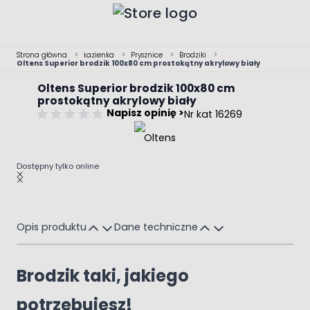
Przejdź do treści
Strona główna
>
Łazienka
>
Prysznice
>
Brodziki
>
Oltens Superior brodzik 100x80 cm prostokątny akrylowy biały
Oltens Superior brodzik 100x80 cm
prostokątny akrylowy biały
Napisz opinię >
Nr kat 16269
Dostępny tylko online
Main image
Click to view image in fullscreen
Opis produktu
Dane techniczne
Brodzik taki, jakiego
potrzebujesz!