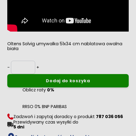
Ładuję...
Dodano swoją recenzję do moderacji.
Oltens Solvig umywalka 51x34 cm nablatowa owalna
biała
Ilość
-
+
Dodaj do koszyka
Oblicz raty
0%
RRSO 0% BNP PARIBAS
Zadzwoń i zapytaj doradcy o produkt
787 036 056
Przewidywany czas wysyłki do
5 dni