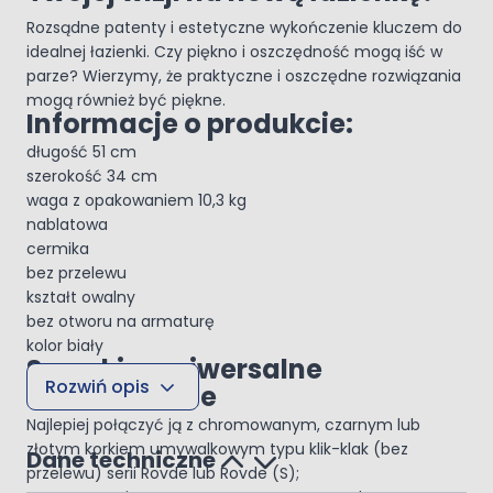
Rozsądne patenty i estetyczne wykończenie kluczem do
idealnej łazienki. Czy piękno i oszczędność mogą iść w
parze? Wierzymy, że praktyczne i oszczędne rozwiązania
mogą również być piękne.
Informacje o produkcie:
długość 51 cm
szerokość 34 cm
waga z opakowaniem 10,3 kg
nablatowa
cermika
bez przelewu
kształt owalny
bez otworu na armaturę
kolor biały
Szerokie, uniwersalne
Rozwiń opis
zastosowanie
Najlepiej połączyć ją z chromowanym, czarnym lub
złotym korkiem umywalkowym typu klik-klak (bez
Dane techniczne
przelewu) serii Rovde lub Rovde (S);