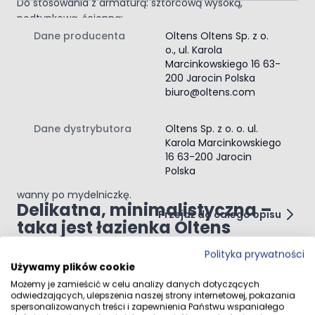
Do stosowania z armaturą: sztorcową wysoką,
podtynkową, ścienną;
PureWhite
Dane producenta
Oltens Oltens Sp. z o.
o., ul. Karola
Nieskazitelna biel uzyskana dzięki specjalnie dobranej
Marcinkowskiego 16 63-
głębokiej barwie i tonacji nada Twojej łazience
200 Jarocin Polska
olśniewającego blasku.
biuro@oltens.com
Gotowe rozwiązania dla
Twojej wygody
Dane dystrybutora
Oltens Sp. z o. o. ul.
Ideą Oltens jest możliwość prostego i szybkiego
Karola Marcinkowskiego
stworzenia łazienki, w której będziesz czuł się dobrze.
16 63-200 Jarocin
Każda seria produktów może być gotowym konceptem –
Polska
można znaleźć w niej wszystko, co jest potrzebne, od
wanny po mydelniczkę.
Delikatna, minimalistyczna –
Przejdź do całego opisu
taka jest łazienka Oltens
Inspirowana skandynawską harmonią, spokojem miłością
Polityka prywatności
do natury oraz industrialnym stylem.
Używamy plików cookie
Gwarancja jakości produktów
Opinie klientów
Możemy je zamieścić w celu analizy danych dotyczących
Oltens to pewność i zaufanie przez cały okres
odwiedzających, ulepszenia naszej strony internetowej, pokazania
spersonalizowanych treści i zapewnienia Państwu wspaniałego
użytkowania.