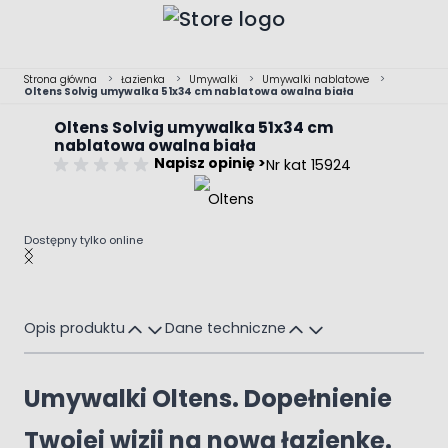
Przejdź do treści
Strona główna
>
Łazienka
>
Umywalki
>
Umywalki nablatowe
>
Oltens Solvig umywalka 51x34 cm nablatowa owalna biała
Oltens Solvig umywalka 51x34 cm
nablatowa owalna biała
Napisz opinię >
Nr kat 15924
Dostępny tylko online
Main image
Click to view image in fullscreen
Opis produktu
Dane techniczne
Umywalki Oltens. Dopełnienie
Twojej wizji na nową łazienkę.